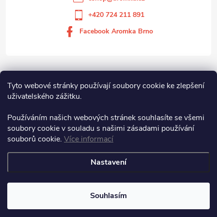
+420 724 211 891
Facebook Aromka Brno
Vše o nákupu
Tyto webové stránky používají soubory cookie ke zlepšení
uživatelského zážitku.
Aromka Brno s.r.o
Používáním našich webových stránek souhlasíte se všemi
soubory cookie v souladu s našimi zásadami používání
souborů cookie.
Více informací
Aromka Brno s.r.o.
Nastavení
Copyright 2026
Aromka Brno
. Všechna práva vyhrazena.
Souhlasím
Vytvořil Shoptet