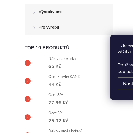
Výrobky pro
Pro výrobu
Tyto we
TOP 10 PRODUKTŮ
zážitku
Nálev na okurky
Použív
65 Kč
soulad
Ocet 7 bylin KAND
Nast
44 Kč
Ocet 8%
27,96 Kč
Ocet 5%
25,92 Kč
Deko - směs koření