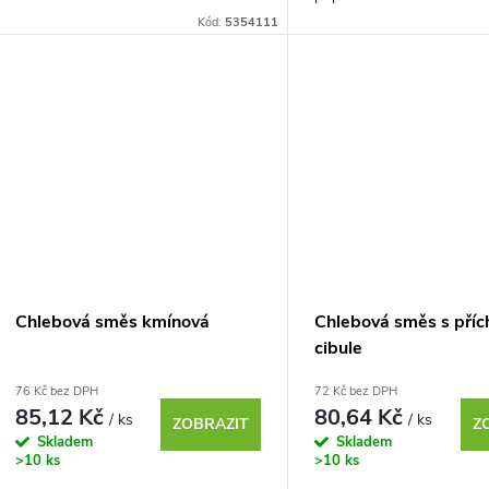
Obsahuje všechny potřebné
chleba. Obsahuje všechn
Kód:
5354111
ingredience a ke konečné...
ingredience a ke konečné..
Chlebová směs kmínová
Chlebová směs s příc
cibule
76 Kč bez DPH
72 Kč bez DPH
85,12 Kč
80,64 Kč
/ ks
/ ks
ZOBRAZIT
Z
Skladem
Skladem
>10 ks
>10 ks