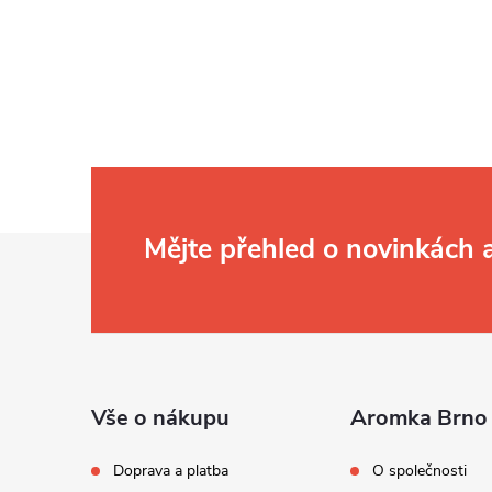
c
í
r
v
k
y
v
Z
Mějte přehled o novinkách
ý
á
p
i
a
s
t
í
Vše o nákupu
Aromka Brno 
Doprava a platba
O společnosti