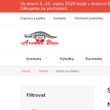
Přejít
Ve dnech 5.-10. srpna 2026 bude v Aromce Br
Děkujeme za pochopení.
na
obsah
Doprava a platba
Kontakty
Obchodní podmínky
Aromata
Výtažky
Karamely
Domů
Ostatní
Směsi na chleba
P
o
s
t