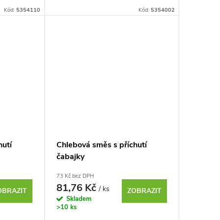
postačí přidat pouze 300 ml vody.
y potřebné
Kód:
5354110
Kód:
5354002
.
hutí
Chlebová směs s příchutí
čabajky
73 Kč bez DPH
81,76 Kč
/ ks
OBRAZIT
ZOBRAZIT
Skladem
>10 ks