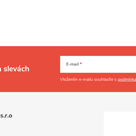
p
E-mail
a slevách
Vložením e-mailu souhlasíte s
podmínka
p
u
s.r.o