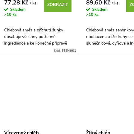
77,28 Kč
89,60 Kč
/ ks
/ ks
ZOBRAZIT
Z
Skladem
Skladem
>10 ks
>10 ks
Chlebová směs s příchutí šunky
Chlebová směs semínková
obsahuje všechny potřebné
obohacena o tři druhy se
ingredience a ke konečné přípravě
slunečnicová, dýňová a l
postačí přidat pouze 300 ml vody.
semínka, která obsahují 
Kód:
5354001
vlákninu. Obsahuje...
Vícezrnný chléb
Žitný chléb