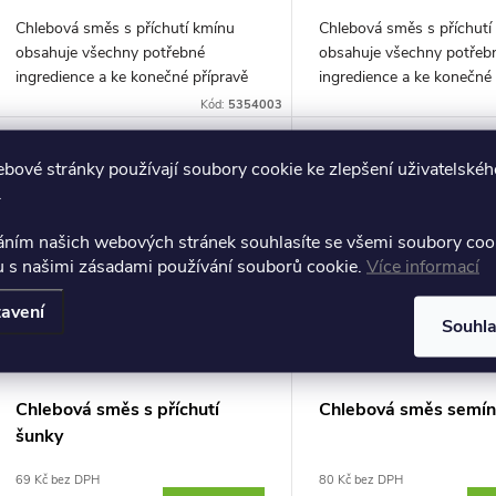
Chlebová směs s příchutí kmínu
Chlebová směs s příchutí 
obsahuje všechny potřebné
obsahuje všechny potřeb
ingredience a ke konečné přípravě
ingredience a ke konečné 
postačí přidat pouze 300 ml vody.
postačí přidat pouze 300 
Kód:
5354003
bové stránky používají soubory cookie ke zlepšení uživatelskéh
.
áním našich webových stránek souhlasíte se všemi soubory coo
u s našimi zásadami používání souborů cookie.
Více informací
avení
Souhl
Chlebová směs s příchutí
Chlebová směs semí
šunky
69 Kč bez DPH
80 Kč bez DPH