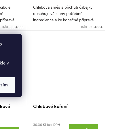
cibule
Chlebová směs s příchutí čabajky
né
obsahuje všechny potřebné
přípravě
ingredience a ke konečné přípravě
ml vody.
postačí přidat pouze 300 ml vody.
Kód:
5354000
Kód:
5354004
o
kie v
asím
nková
Chlebové koření
30,36 Kč bez DPH