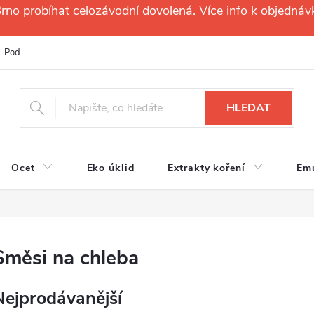
no probíhat celozávodní dovolená. Více info k objednáv
Podmínky ochrany osobních údajů
Reklamační řád
Velkoobchod
HLEDAT
Ocet
Eko úklid
Extrakty koření
Em
Směsi na chleba
Nejprodávanější