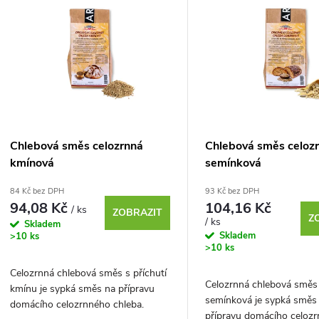
p
o
d
p
u
o
d
ů
u
Chlebová směs celozrnná
Chlebová směs celoz
kmínová
semínková
84 Kč bez DPH
93 Kč bez DPH
ů
94,08 Kč
104,16 Kč
/ ks
ZOBRAZIT
Z
/ ks
Skladem
Skladem
>10 ks
>10 ks
Celozrnná chlebová směs s příchutí
Celozrnná chlebová směs
kmínu je sypká směs na přípravu
semínková je sypká směs
domácího celozrnného chleba.
přípravu domácího celoz