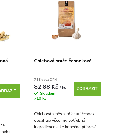
rnná
Chlebová směs česneková
74 Kč bez DPH
82,88 Kč
/ ks
ZOBRAZIT
OBRAZIT
Skladem
>10 ks
Chlebová směs s příchutí česneku
obsahuje všechny potřebné
 na
ingredience a ke konečné přípravě
rnného