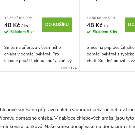
42,86 Kč bez DPH
42,86 Kč bez DPH
48 Kč
48 Kč
DO KOŠÍKU
DO
/ ks
/ ks
Skladem
5 ks
Skladem
5 ks
Směs na přípravu vícezrnného
Směs na přípravu žitného
chleba v domácí pekárně. Pro
domácí pekárně s typicko
snadné použití, plnou chuť a voňavý
chutí. Snadné použití a v
domácí chléb bez námahy.
domácí chléb.
Kód:
9124
O
hlebové směsi na přípravu chleba v domácí pekárně nebo v trou
řípravu domácího chleba. V nabídce chlebových směsí jsou tyto 
d
emínková a šunková. Naše směsi dodají vašemu domácímu chlebu