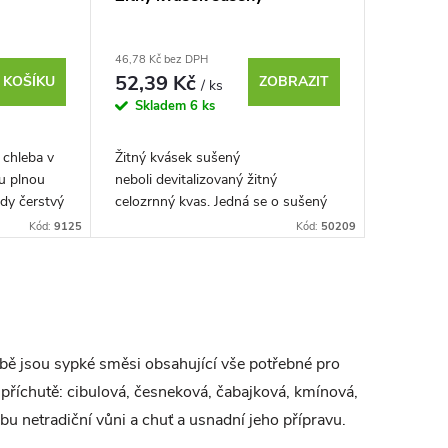
46,78 Kč bez DPH
52,39 Kč
 KOŠÍKU
ZOBRAZIT
/ ks
Skladem
6 ks
 chleba v
Žitný kvásek sušený
u plnou
neboli devitalizovaný žitný
ždy čerstvý
celozrnný kvas. Jedná se o sušený
sypký prášek, určený ke zlepšení
Kód:
9125
Kód:
50209
chuti a aroma chleba a...
bě jsou sypké směsi obsahující vše potřebné pro
příchutě: cibulová, česneková, čabajková, kmínová,
 netradiční vůni a chuť a usnadní jeho přípravu.