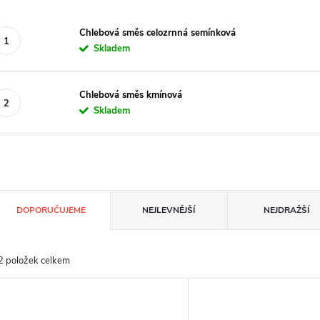
Chlebová směs celozrnná semínková
Skladem
Chlebová směs kmínová
Skladem
Ř
DOPORUČUJEME
NEJLEVNĚJŠÍ
NEJDRAŽŠÍ
2
položek celkem
n
V
p