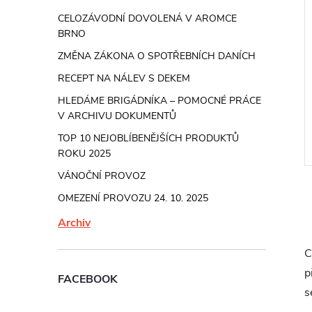
CELOZÁVODNÍ DOVOLENÁ V AROMCE
BRNO
ZMĚNA ZÁKONA O SPOTŘEBNÍCH DANÍCH
RECEPT NA NÁLEV S DEKEM
HLEDÁME BRIGÁDNÍKA – POMOCNÉ PRÁCE
V ARCHIVU DOKUMENTŮ
TOP 10 NEJOBLÍBENĚJŠÍCH PRODUKTŮ
ROKU 2025
VÁNOČNÍ PROVOZ
OMEZENÍ PROVOZU 24. 10. 2025
Archiv
v
l
C
á
p
FACEBOOK
s
a