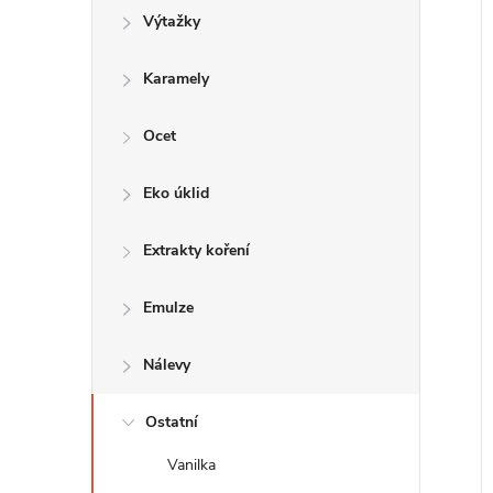
Výtažky
r
i
s
Karamely
r
Ocet
k
t
Eko úklid
Extrakty koření
k
t
Emulze
Nálevy
Ostatní
Vanilka