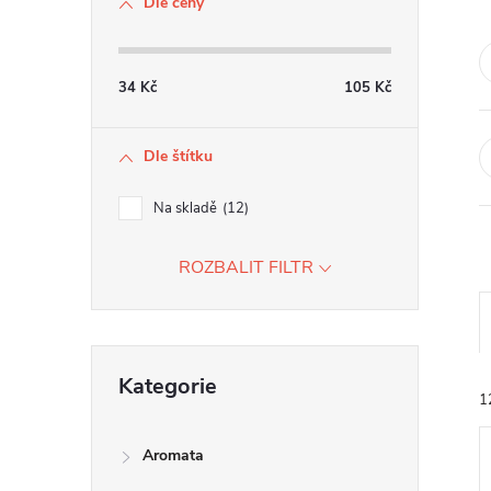
Dle ceny
r
a
n
34
Kč
105
Kč
n
í
Dle štítku
p
a
Na skladě
12
n
ROZBALIT FILTR
e
l
a
Přeskočit
z
Kategorie
kategorie
e
1
í
Aromata
ý