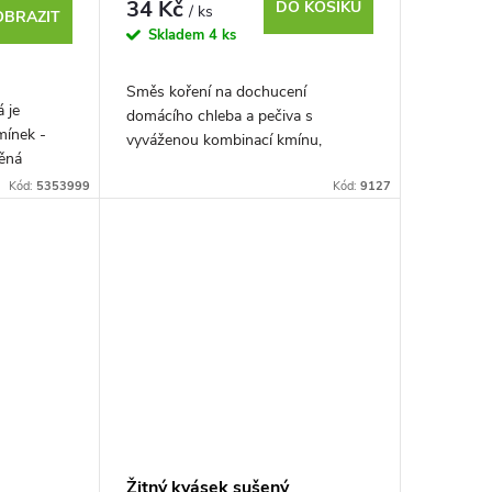
34 Kč
DO KOŠÍKU
/ ks
OBRAZIT
Skladem
4 ks
Směs koření na dochucení
 je
domácího chleba a pečiva s
mínek -
vyváženou kombinací kmínu,
něná
koriandru a fenyklu. Dodá pečivu
potřebnou
Kód:
5353999
výraznou vůni a plnou chuť.
Kód:
9127
Žitný kvásek sušený