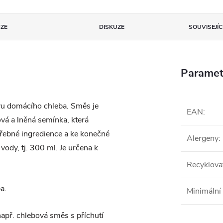
ZE
DISKUZE
SOUVISEJÍ
Paramet
vu domácího chleba. Směs je
EAN
:
vá a lněná semínka, která
řebné ingredience a ke konečné
Alergeny
:
vody, tj. 300 ml. Je určena k
Recyklova
a.
Minimální 
např. chlebová směs s příchutí