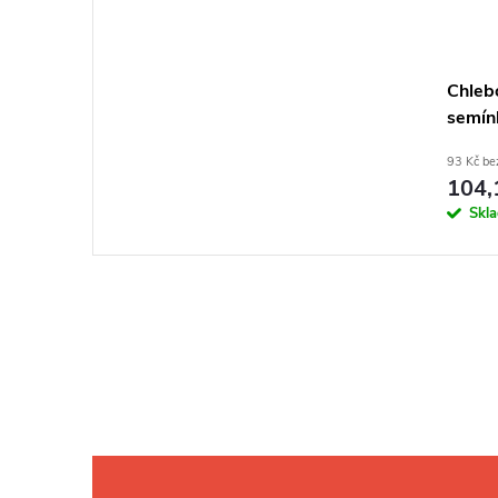
Chleb
semín
93 Kč b
104,
Skl