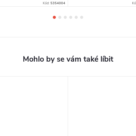
Kód:
5354004
Kó