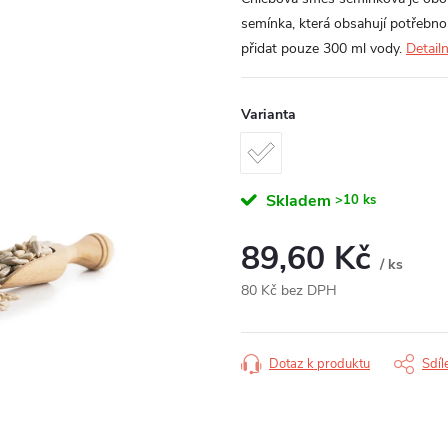
semínka, která obsahují potřebno
přidat pouze 300 ml vody.
Detail
Varianta
Skladem
>10 ks
89,60 Kč
/ ks
80 Kč bez DPH
Měrná
cena:
Dotaz k produktu
Sdíl