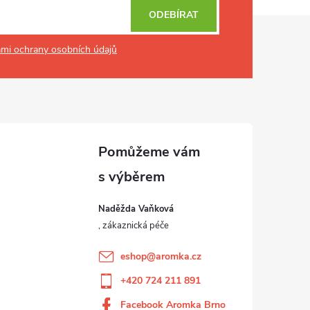
ODEBÍRAT
mi ochrany osobních údajů
Naděžda Vaňková
eshop
@
aromka.cz
+420 724 211 891
Facebook Aromka Brno