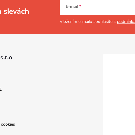
E-mail
a slevách
Vložením e-mailu souhlasíte s
podmínka
s.r.o
1
 cookies