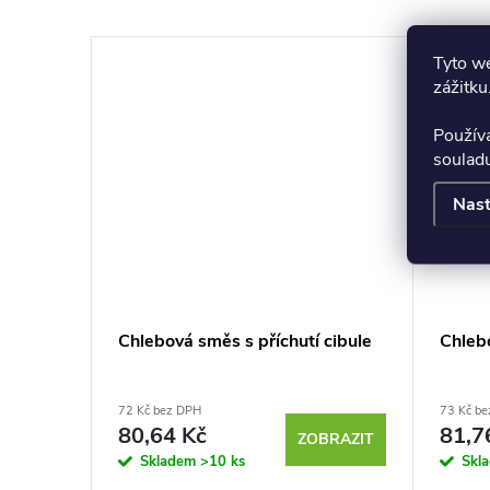
Tyto we
zážitku
Použív
soulad
Nast
Chlebová směs s příchutí cibule
Chlebo
72 Kč bez DPH
73 Kč b
80,64 Kč
81,7
BRAZIT
ZOBRAZIT
Skladem
>10 ks
Skl