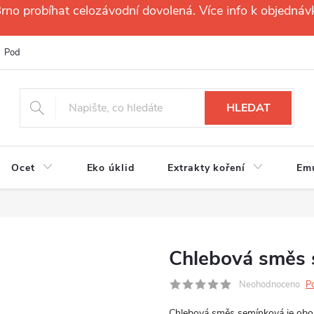
no probíhat celozávodní dovolená. Více info k objednáv
Podmínky ochrany osobních údajů
Reklamační řád
Velkoobchod
HLEDAT
Ocet
Eko úklid
Extrakty koření
Em
Chlebová směs 
Neohodnoceno
P
Chlebová směs semínková je oboh