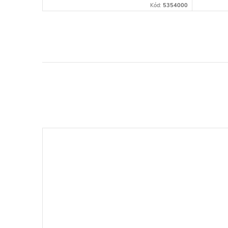
Kód:
50209
Kód:
5354000