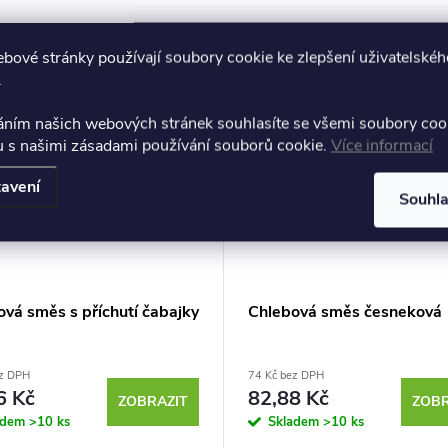
bové stránky používají soubory cookie ke zlepšení uživatelskéh
.
áním našich webových stránek souhlasíte se všemi soubory coo
u s našimi zásadami používání souborů cookie.
Více informací
avení
Souhl
vá směs s příchutí čabajky
Chlebová směs česneková
ez DPH
74 Kč bez DPH
6 Kč
82,88 Kč
ZOBRAZIT
ZOBR
adem
>10 ks
Skladem
>10 ks