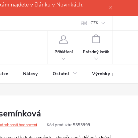
kám najdete v článku v Novinkách.
CZK
NÁKUPNÍ
KOŠÍK
Prázdný košík
Přihlášení
ulze
Nálevy
Ostatní
Výrobky pro
semínková
odrobnosti hodnocení
Kód produktu:
5353999
acena o tři druhy semínek - slunečnicová, dýňová a lněná