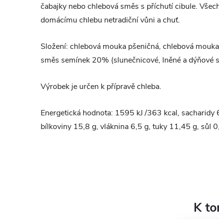
čabajky nebo chlebová směs s příchutí cibule.
Všech
domácímu chlebu netradiční vůni a chuť.
Složení: chlebová mouka pšeničná, chlebová mouka ž
směs semínek 20% (slunečnicové, lněné a dýňové 
Výrobek je určen k přípravě chleba.
Energetická hodnota: 1595 kJ /363 kcal, sacharidy 6
bílkoviny 15,8 g, vláknina 6,5 g, tuky 11,45 g, sůl 
K to