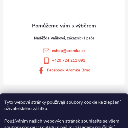
Naděžda Vaňková
eshop
@
aromka.cz
+420 724 211 891
Facebook Aromka Brno
Vše o nákupu
Tyto webové stránky používají soubory cookie ke zlepšení
uživatelského zážitku.
Aromka Brno s.r.o
Používáním našich webových stránek souhlasíte se všemi
soubory cookie v souladu s našimi zásadami používání