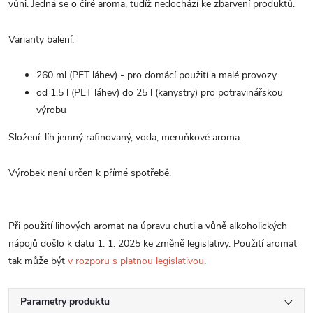
vůni. Jedná se o čiré aroma, tudíž nedochází ke zbarvení produktů.
Varianty balení:
260 ml (PET láhev) - pro domácí použití a malé provozy
od 1,5 l (PET láhev) do 25 l (kanystry) pro potravinářskou
výrobu
Složení: líh jemný rafinovaný, voda, meruňkové aroma.
Výrobek není určen k přímé spotřebě.
Při použití lihových aromat na úpravu chuti a vůně alkoholických
nápojů došlo k datu 1. 1. 2025 ke změně legislativy. Použití aromat
tak může být
v rozporu s platnou legislativou
.
Parametry produktu