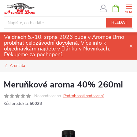
Přejít
NÁKUPNÍ
KOŠÍK
na
obsah
HLEDAT
Ve dnech 5.-10. srpna 2026 bude v Aromce Brno
probíhat celozávodní dovolená. Více info k
objednávkám najdete v článku v Novinkách.
Děkujeme za pochopení.
Aromata
Meruňkové aroma 40% 260ml
Neohodnoceno
Podrobnosti hodnocení
Kód produktu:
50028