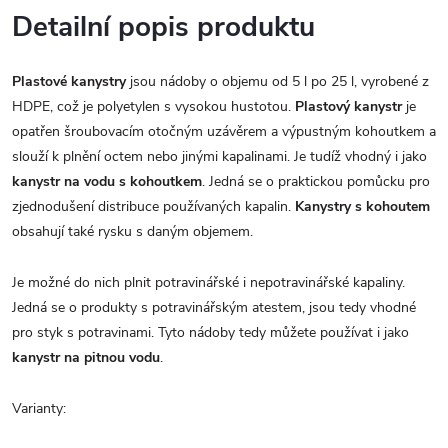
Detailní popis produktu
Plastové kanystry
j
sou nádoby o objemu od 5 l po 25 l, vyrobené z
HDPE, což je polyetylen s vysokou hustotou.
Plastový kanystr
je
opatřen šroubovacím otočným uzávěrem a výpustným kohoutkem a
slouží k plnění octem nebo jinými kapalinami. Je tudíž vhodný i jako
kanystr na vodu s kohoutkem
. Jedná se o praktickou pomůcku pro
zjednodušení distribuce používaných kapalin.
Kanystry s kohoutem
obsahují také rysku s daným objemem.
Je možné do nich plnit potravinářské i nepotravinářské kapaliny.
Jedná se o produkty s potravinářským atestem, jsou tedy vhodné
pro styk s potravinami. Tyto nádoby tedy můžete používat i jako
kanystr na pitnou vodu
.
Varianty: