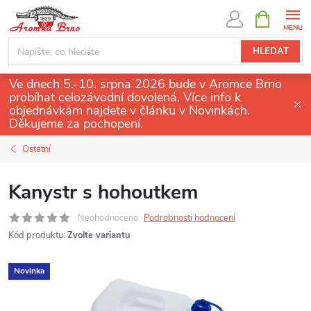
Přejít
NÁKUPNÍ
KOŠÍK
na
obsah
HLEDAT
Ve dnech 5.-10. srpna 2026 bude v Aromce Brno
probíhat celozávodní dovolená. Více info k
objednávkám najdete v článku v Novinkách.
Děkujeme za pochopení.
Ostatní
Kanystr s hohoutkem
Neohodnoceno
Podrobnosti hodnocení
Kód produktu:
Zvolte variantu
Novinka