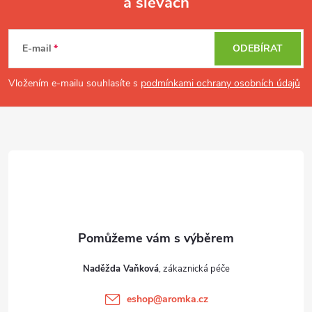
a slevách
Z
á
p
E-mail
ODEBÍRAT
a
t
Vložením e-mailu souhlasíte s
podmínkami ochrany osobních údajů
í
Naděžda Vaňková
eshop
@
aromka.cz