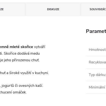
ZE
DISKUZE
SOUVISEJÍ
Paramet
emně mleté skořice
vytváří
Hmotnost
uti. Skořice dodává medu
je jeho přirozenou chuť.
Recyklova
uť a široké využití v kuchyni.
Typ dárku
, jogurtů či ovesných kaší.
Minimální 
ochucení omáček.