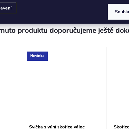
avení
Souhl
muto produktu doporučujeme ještě dok
Novinka
Svíčka s vůní skořice válec
Skořic