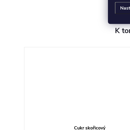
Nast
K to
Cukr skořicový