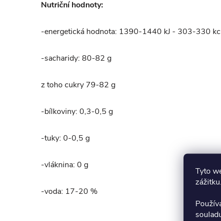
Nutriční hodnoty:
-energetická hodnota: 1390-1440 kJ - 303-330 kc
-sacharidy:
80-82 g
z toho cukry 79-82 g
-bílkoviny: 0,3-0,5 g
-tuky: 0-0,5 g
-vláknina: 0 g
Tyto we
zážitku
-voda: 17-20 %
Použív
soulad