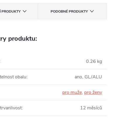
CÍ PRODUKTY
PODOBNÉ PRODUKTY
ry produktu:
:
0.26 kg
telnost obalu
:
ano, GL/ALU
:
pro muže
,
pro ženy
trvanlivost
:
12 měsíců