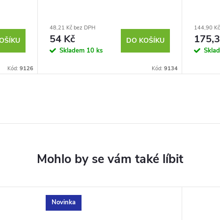
48,21 Kč bez DPH
144,90 Kč
54 Kč
175,3
OŠÍKU
DO KOŠÍKU
Skladem
10 ks
Skla
Kód:
9126
Kód:
9134
Novinka