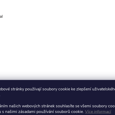
al
bové stránky používají soubory cookie ke zlepšení uživatelskéh
.
áním našich webových stránek souhlasíte se všemi soubory coo
u s našimi zásadami používání souborů cookie.
Více informací