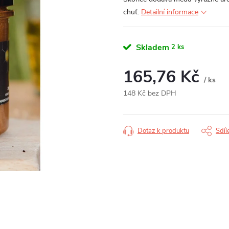
chuť.
Detailní informace
Skladem
2 ks
165,76 Kč
/ ks
148 Kč bez DPH
Měrná
cena:
Dotaz k produktu
Sdíl