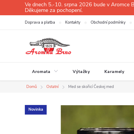
Přejít
Ve dnech 5.-10. srpna 2026 bude v Aromce Br
Děkujeme za pochopení.
na
obsah
Doprava a platba
Kontakty
Obchodní podmínky
Aromata
Výtažky
Karamely
Domů
Ostatní
Med se skořicí Českej med
Novinka