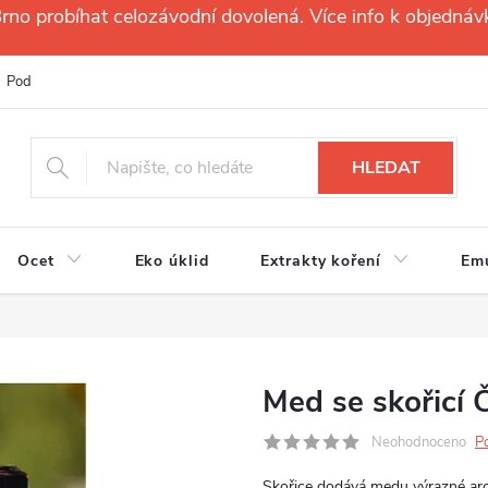
no probíhat celozávodní dovolená. Více info k objednáv
Podmínky ochrany osobních údajů
Reklamační řád
Velkoobchod
HLEDAT
Ocet
Eko úklid
Extrakty koření
Em
Med se skořicí 
Neohodnoceno
P
Skořice dodává medu výrazné arom