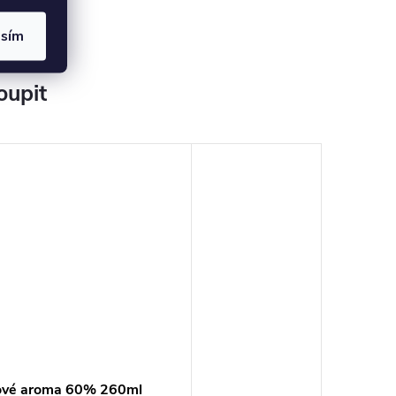
asím
oupit
ové aroma 60% 260ml