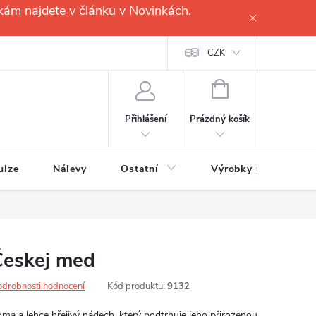
kám najdete v článku v Novinkách.
CZK
NÁKUPNÍ
KOŠÍK
Prázdný košík
Přihlášení
ulze
Nálevy
Ostatní
Výrobky pro
Českej med
odrobnosti hodnocení
Kód produktu:
9132
a a lehce hřejivý nádech, který podtrhuje jeho přirozenou