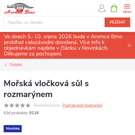
Přejít
NÁKUPNÍ
KOŠÍK
na
obsah
HLEDAT
Ve dnech 5.-10. srpna 2026 bude v Aromce Brno
probíhat celozávodní dovolená. Více info k
objednávkám najdete v článku v Novinkách.
Děkujeme za pochopení.
Ostatní
Mořská vločková sůl s
rozmarýnem
Neohodnoceno
Podrobnosti hodnocení
Kód produktu:
9116
Novinka