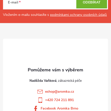
p
E-mail
ODEBÍRAT
a
t
Vložením e-mailu souhlasíte s
podmínkami ochrany osobních údajů
í
Naděžda Vaňková
eshop
@
aromka.cz
+420 724 211 891
Facebook Aromka Brno