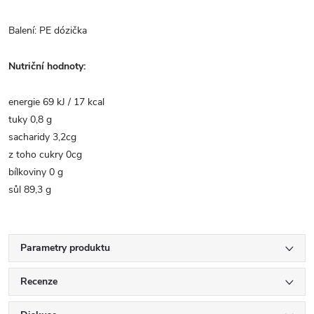
Balení: PE dózička
Nutriční hodnoty:
energie 69 kJ / 17 kcal
tuky
0,8 g
sacharidy
3,2cg
z toho cukry 0cg
bílkoviny
0 g
sůl
89,3 g
Parametry produktu
Recenze