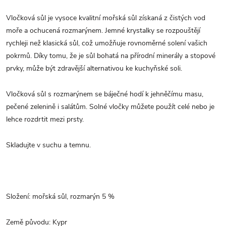
Vločková sůl je vysoce kvalitní mořská sůl získaná z čistých vod
moře a ochucená rozmarýnem. Jemné krystalky se rozpouštějí
rychleji než klasická sůl, což umožňuje rovnoměrné solení vašich
pokrmů. Díky tomu, že je sůl bohatá na přírodní minerály a stopové
prvky, může být zdravější alternativou ke kuchyňské soli.
Vločková sůl s rozmarýnem se báječné hodí k jehněčímu masu,
pečené zelenině i salátům. Solné vločky můžete použít celé nebo je
lehce rozdrtit mezi prsty.
Skladujte v suchu a temnu.
Složení: mořská sůl, rozmarýn 5 %
Země původu: Kypr