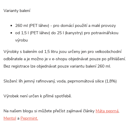
Varianty balení
260 ml (PET láhev) - pro domácí použití a malé provozy
od 1,5 l (PET láhev) do 25 l (kanystry) pro potravinářskou
výrobu
Výrobky s balením od 1,5 litru jsou určeny jen pro velkoobchodní
odběratele a je možno je v e-shopu objednávat pouze po přihlášení.
Bez registrace lze objednávat pouze variantu balení 260 ml.
Složení: líh jemný rafinovaný, voda, peprnomátová silice (1,8%)
Výrobek není určen k přímé spotřebě.
Na našem blogu si můžete přečíst zajímavé články
Máta peprná
,
Mentol
a
Peprmint.