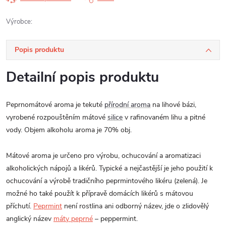
Výrobce:
Popis produktu
Detailní popis produktu
Peprnomátové aroma je tekuté
přírodní aroma
na lihové bázi,
vyrobené rozpouštěním mátové
silice
v rafinovaném lihu a pitné
vody. Objem alkoholu aroma je 70% obj.
Mátové aroma je určeno pro výrobu, ochucování a aromatizaci
alkoholických nápojů a likérů. Typické a nejčastější je jeho použití k
ochucování a výrobě tradičního peprmintového likéru (zelená). Je
možné ho také použít k přípravě domácích likérů s mátovou
příchutí.
Peprmint
není rostlina ani odborný název, jde o zlidovělý
anglický název
máty peprné
– peppermint.