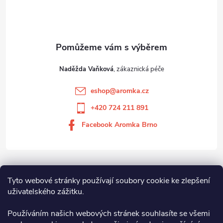
Naděžda Vaňková
eshop
@
aromka.cz
+420 724 211 891
Facebook Aromka Brno
Vše o nákupu
Tyto webové stránky používají soubory cookie ke zlepšení
uživatelského zážitku.
Aromka Brno s.r.o
Používáním našich webových stránek souhlasíte se všemi