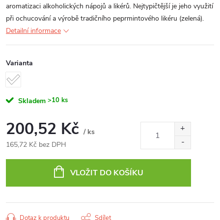
aromatizaci alkoholických nápojů a likérů. Nejtypičtější je jeho využití
při ochucování a výrobě tradičního peprmintového likéru (zelená).
Detailní informace
Varianta
>10 ks
Skladem
200,52 Kč
/ ks
165,72 Kč bez DPH
Měrná
cena:
VLOŽIT DO KOŠÍKU
Dotaz k produktu
Sdílet