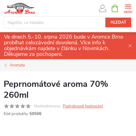
Přejít
NÁKUPNÍ
KOŠÍK
na
obsah
HLEDAT
Ve dnech 5.-10. srpna 2026 bude v Aromce Brno
probíhat celozávodní dovolená. Více info k
objednávkám najdete v článku v Novinkách.
Děkujeme za pochopení.
Aromata
Peprnomátové aroma 70%
260ml
Neohodnoceno
Podrobnosti hodnocení
Kód produktu:
50506