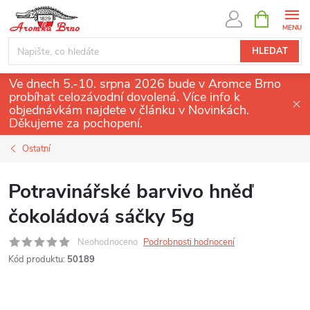
Přejít
NÁKUPNÍ
KOŠÍK
na
obsah
HLEDAT
Ve dnech 5.-10. srpna 2026 bude v Aromce Brno
probíhat celozávodní dovolená. Více info k
objednávkám najdete v článku v Novinkách.
Děkujeme za pochopení.
Ostatní
Potravinářské barvivo hněď
čokoládová sáčky 5g
Neohodnoceno
Podrobnosti hodnocení
Kód produktu:
50189