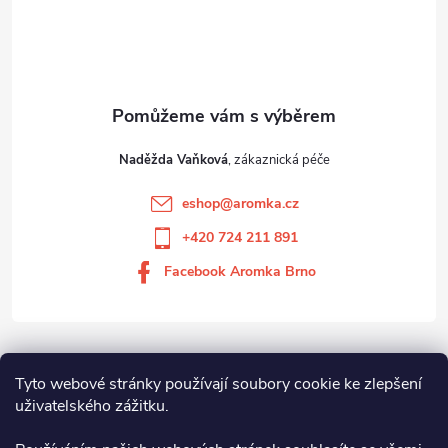
Naděžda Vaňková
eshop
@
aromka.cz
+420 724 211 891
Facebook Aromka Brno
Vše o nákupu
Tyto webové stránky používají soubory cookie ke zlepšení
uživatelského zážitku.
Aromka Brno s.r.o