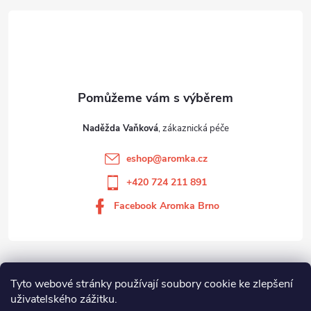
Naděžda Vaňková
eshop
@
aromka.cz
+420 724 211 891
Facebook Aromka Brno
Vše o nákupu
Tyto webové stránky používají soubory cookie ke zlepšení
uživatelského zážitku.
Aromka Brno s.r.o