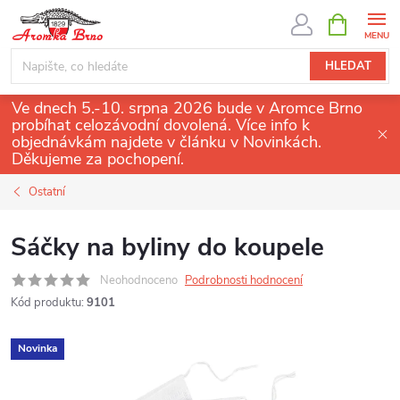
Přejít
NÁKUPNÍ
KOŠÍK
na
obsah
HLEDAT
Ve dnech 5.-10. srpna 2026 bude v Aromce Brno
probíhat celozávodní dovolená. Více info k
objednávkám najdete v článku v Novinkách.
Děkujeme za pochopení.
Ostatní
Sáčky na byliny do koupele
Neohodnoceno
Podrobnosti hodnocení
Kód produktu:
9101
Novinka