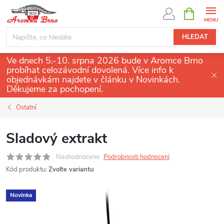
Přejít
NÁKUPNÍ
KOŠÍK
na
obsah
HLEDAT
Ve dnech 5.-10. srpna 2026 bude v Aromce Brno
probíhat celozávodní dovolená. Více info k
objednávkám najdete v článku v Novinkách.
Děkujeme za pochopení.
Ostatní
Sladový extrakt
Neohodnoceno
Podrobnosti hodnocení
Kód produktu:
Zvolte variantu
Novinka