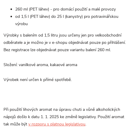
260 ml (PET láhev) - pro domácí použití a malé provozy
od 1,5 l (PET láhev) do 25 l (kanystry) pro potravinářskou
výrobu
Výrobky s balením od 1,5 litru jsou určeny jen pro velkoobchodní
odběratele a je možno je v e-shopu objednávat pouze po přihlášení.
Bez registrace lze objednávat pouze variantu balení 260 ml.
Složení: vanilkové aroma, kakaové aroma
Výrobek není určen k přímé spotřebě.
Při použití lihových aromat na úpravu chuti a vůně alkoholických
nápojů došlo k datu 1. 1. 2025 ke změně legislativy. Použití aromat
tak může být
v rozporu s platnou legislativou
.