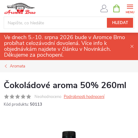
Přejít
NÁKUPNÍ
KOŠÍK
na
obsah
HLEDAT
Ve dnech 5.-10. srpna 2026 bude v Aromce Brno
probíhat celozávodní dovolená. Více info k
objednávkám najdete v článku v Novinkách.
Děkujeme za pochopení.
Aromata
Čokoládové aroma 50% 260ml
Neohodnoceno
Podrobnosti hodnocení
Kód produktu:
50113