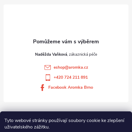
Naděžda Vaňková
eshop
@
aromka.cz
+420 724 211 891
Facebook Aromka Brno
Vše o nákupu
Tyto webové stránky používají soubory cookie ke zlepšení
uživatelského zážitku.
Aromka Brno s.r.o