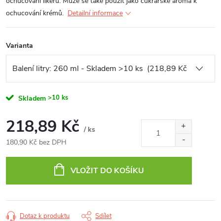
ochucování likérů. Může se také použít jako cukrářské aroma k
ochucování krémů.
Detailní informace
Varianta
>10 ks
Skladem
218,89 Kč
/ ks
180,90 Kč bez DPH
Měrná
cena:
VLOŽIT DO KOŠÍKU
Dotaz k produktu
Sdílet