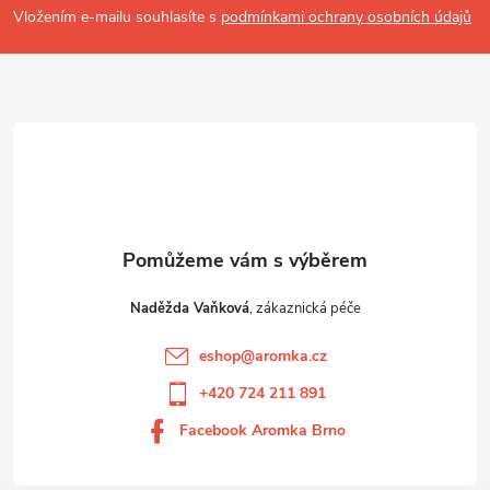
t
Vložením e-mailu souhlasíte s
podmínkami ochrany osobních údajů
í
Naděžda Vaňková
eshop
@
aromka.cz
+420 724 211 891
Facebook Aromka Brno