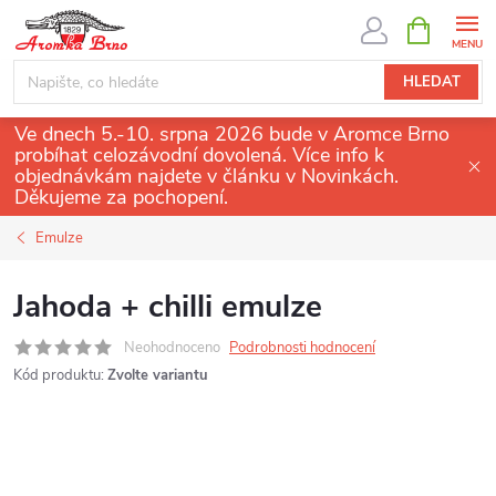
Přejít
NÁKUPNÍ
KOŠÍK
na
obsah
HLEDAT
Ve dnech 5.-10. srpna 2026 bude v Aromce Brno
probíhat celozávodní dovolená. Více info k
objednávkám najdete v článku v Novinkách.
Děkujeme za pochopení.
Emulze
Jahoda + chilli emulze
Neohodnoceno
Podrobnosti hodnocení
Kód produktu:
Zvolte variantu