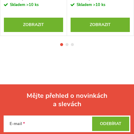
Skladem
>10 ks
Skladem
>10 ks
ZOBRAZIT
ZOBRAZIT
Mějte přehled o novinkách
a slevách
Z
á
p
E-mail
ODEBÍRAT
a