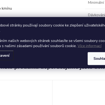
Minimální 
o kmínu
Dávkován
 kmínová silice (1,75%),
bové stránky používají soubory cookie ke zlepšení uživatelskéh
.
Produkt n
áním našich webových stránek souhlasíte se všemi soubory coo
u s našimi zásadami používání souborů cookie.
Více informací
Emulze
avení
Souhl
muto produktu doporučujeme ještě dok