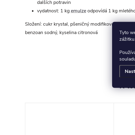
dalších potravin
vydatnost: 1 kg
emulze
odpovídá 1 kg mletéh
Složení: cukr krystal, pšeničný modifikovaný škrob,
Tyto we
benzoan sodný, kyselina citronová
zážitku
Použív
soulad
Nast
K to