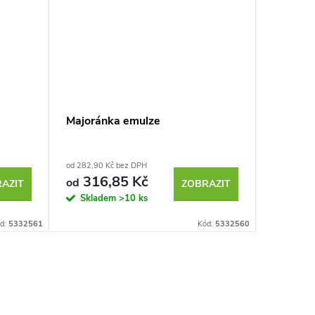
Majoránka emulze
Cibule 
od 282,90 Kč bez DPH
od 225,40 
316,85 Kč
252
od
od
AZIT
ZOBRAZIT
Skladem
>10 ks
Sklad
d:
5332561
Kód:
5332560