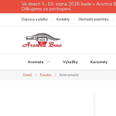
Přejít
Ve dnech 5.-10. srpna 2026 bude v Aromce Br
Děkujeme za pochopení.
na
obsah
Doprava a platba
Kontakty
Obchodní podmínky
Aromata
Výtažky
Karamely
Domů
Emulze
Kmín emulze