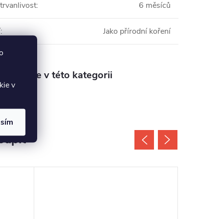
trvanlivost
:
6 měsíců
í
:
Jako přírodní koření
o
aleznete v této kategorii
kie v
asím
oupit