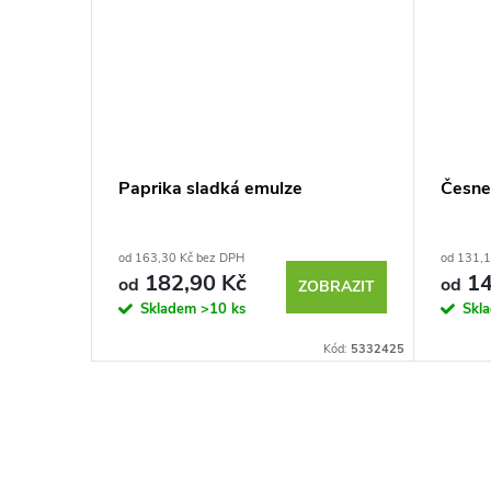
Paprika sladká emulze
Česne
od 163,30 Kč bez DPH
od 131,1
182,90 Kč
14
od
od
BRAZIT
ZOBRAZIT
Skladem
>10 ks
Skl
Kód:
5334032
Kód:
5332425