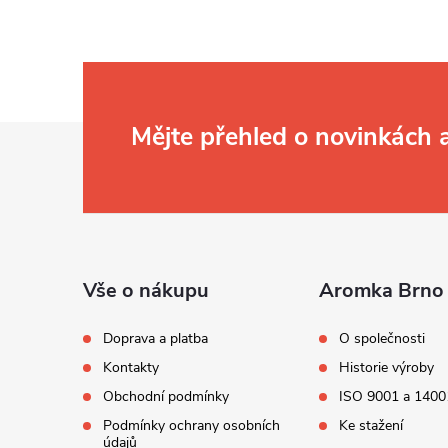
Z
Mějte přehled o novinkách
á
p
a
t
í
Vše o nákupu
Aromka Brno 
Doprava a platba
O společnosti
Kontakty
Historie výroby
Obchodní podmínky
ISO 9001 a 1400
Podmínky ochrany osobních
Ke stažení
údajů