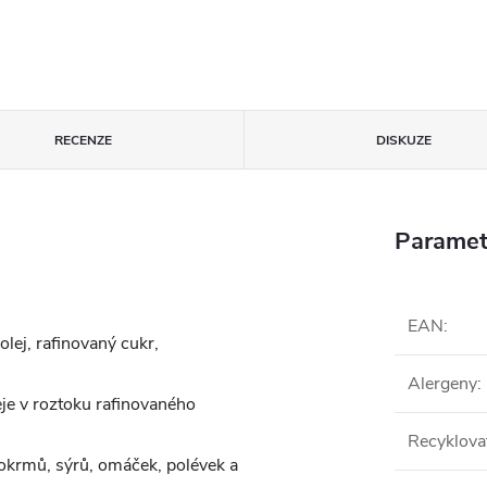
RECENZE
DISKUZE
Paramet
EAN
:
 olej, rafinovaný cukr,
Alergeny
:
eje v roztoku rafinovaného
Recyklova
okrmů, sýrů, omáček, polévek a