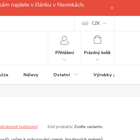
kám najdete v článku v Novinkách.
CZK
NÁKUPNÍ
KOŠÍK
Prázdný košík
Přihlášení
ulze
Nálevy
Ostatní
Výrobky pro
odrobnosti hodnocení
Kód produktu:
Zvolte variantu
nosiči, určen k ochucování uzenin, houbových pokrmů,