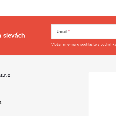
E-mail
a slevách
Vložením e-mailu souhlasíte s
podmínka
s.r.o
1