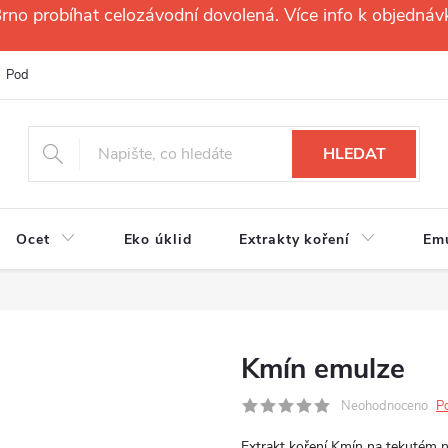
no probíhat celozávodní dovolená. Více info k objednáv
Podmínky ochrany osobních údajů
Reklamační řád
Velkoobchod
HLEDAT
Ocet
Eko úklid
Extrakty koření
Em
Kmín emulze
Neohodnoceno
P
Extrakt koření Kmín na tekutém 