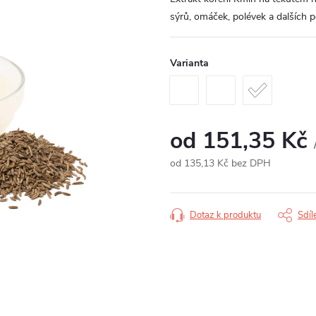
sýrů, omáček, polévek a dalších p
Varianta
od
151,35 Kč
od
135,13 Kč
bez DPH
Měrná
cena:
Dotaz k produktu
Sdíl