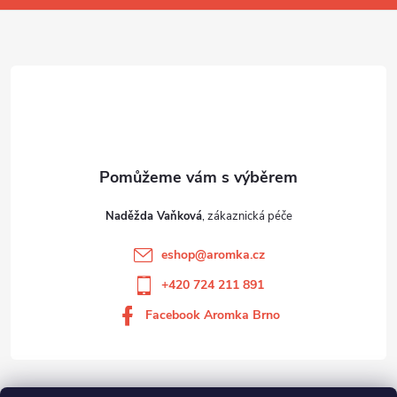
í
Naděžda Vaňková
eshop
@
aromka.cz
+420 724 211 891
Facebook Aromka Brno
Vše o nákupu