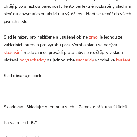
chtějí pivo s nízkou barevností. Tento perfektně rozluštěný slad má
skvělou enzymatickou aktivitu a výtěžnost. Hodí se téměř do všech
pivních stylů.
Slad je název pro naklíčené a usušené obilné
zrno
, je jednou ze
základních surovin pro výrobu piva. Výroba sladu se nazývá
sladování
. Sladování se provádí proto, aby se rozštěpily v sladu
uložené
polysacharidy
na jednoduché
sacharidy
vhodné ke
kvašení
.
Slad obsahuje lepek.
Skladování: Skladujte v temnu a suchu. Zamezte přístupu škůdců.
Barva: 5 - 6 EBC
*