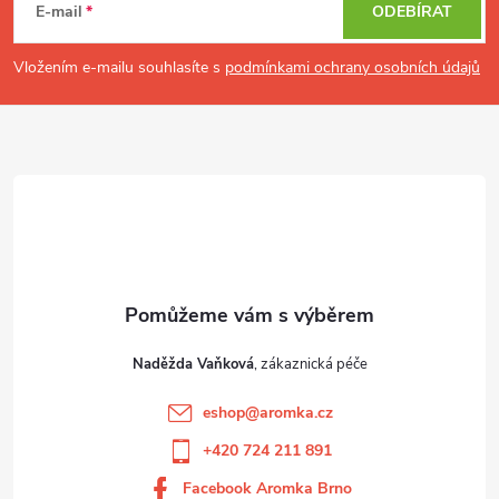
p
E-mail
ODEBÍRAT
a
t
Vložením e-mailu souhlasíte s
podmínkami ochrany osobních údajů
í
Naděžda Vaňková
eshop
@
aromka.cz
+420 724 211 891
Facebook Aromka Brno