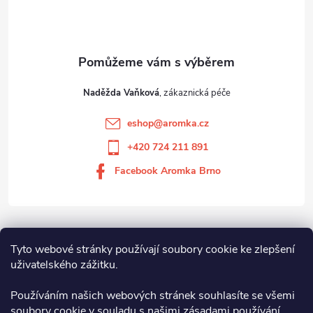
Naděžda Vaňková
eshop
@
aromka.cz
+420 724 211 891
Facebook Aromka Brno
Vše o nákupu
Tyto webové stránky používají soubory cookie ke zlepšení
uživatelského zážitku.
Aromka Brno s.r.o
Používáním našich webových stránek souhlasíte se všemi
soubory cookie v souladu s našimi zásadami používání