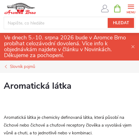
Přejít
NÁKUPNÍ
KOŠÍK
na
obsah
HLEDAT
Ve dnech 5.-10. srpna 2026 bude v Aromce Brno
probíhat celozávodní dovolená. Více info k
objednávkám najdete v článku v Novinkách.
Děkujeme za pochopení.
Slovník pojmů
Aromatická látka
Aromatická látka je chemicky definovaná látka, která působí na
čichové nebo čichové a chuťové receptory člověka a vyvolává vjem
vůně a chuti, a to jednotlivě nebo v kombinaci.