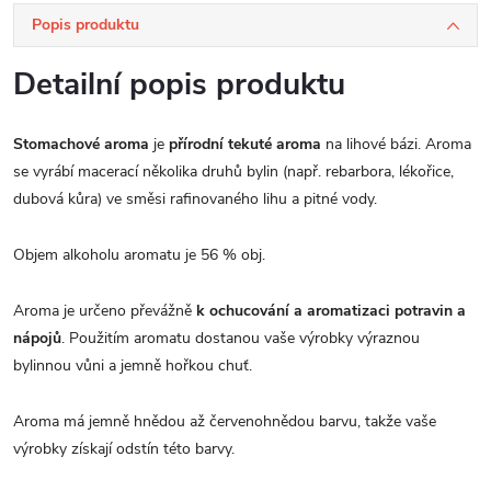
Popis produktu
Detailní popis produktu
Stomachové aroma
je
přírodní tekuté aroma
na lihové bázi. Aroma
se vyrábí macerací několika druhů bylin (např. rebarbora, lékořice,
dubová kůra) ve směsi rafinovaného lihu a pitné vody.
Objem alkoholu aromatu je 56 % obj.
Aroma je určeno převážně
k ochucování a aromatizaci potravin a
nápojů
. Použitím aromatu dostanou vaše výrobky výraznou
bylinnou vůni a jemně hořkou chuť.
Aroma má jemně hnědou až červenohnědou barvu, takže vaše
výrobky získají odstín této barvy.