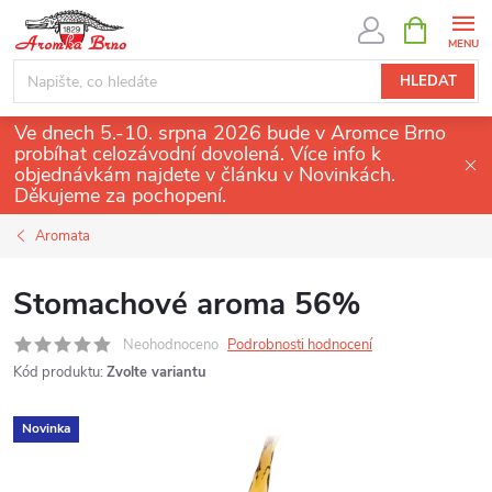
Přejít
NÁKUPNÍ
KOŠÍK
na
obsah
HLEDAT
Ve dnech 5.-10. srpna 2026 bude v Aromce Brno
probíhat celozávodní dovolená. Více info k
objednávkám najdete v článku v Novinkách.
Děkujeme za pochopení.
Aromata
Stomachové aroma 56%
Neohodnoceno
Podrobnosti hodnocení
Kód produktu:
Zvolte variantu
Novinka