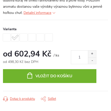
dubová kůra) ve směsi rafinovaného lihu a pitné vody.
Použitím
aromatu dostanou vaše výrobky výraznou bylinnou vůni a jemně
hořkou chuť.
Detailní informace
Varianta
od
602,94 Kč
/ ks
od
498,30 Kč
bez DPH
Měrná
cena:
VLOŽIT DO KOŠÍKU
Dotaz k produktu
Sdílet