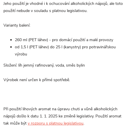
Jeho použití je vhodné i k ochucování alkoholických nápojů, ale toto
použití nebude v souladu s platnou legislativou.
Varianty balení:
260 ml (PET láhev) - pro domácí použití a malé provozy
od 1,5 l (PET láhev) do 25 l (kanystry) pro potravinářskou
výrobu
Složení: líh jemný rafinovaný, voda, směs bylin
Výrobek není určen k přímé spotřebě.
Při použití lihových aromat na úpravu chuti a vůně alkoholických
nápojů došlo k datu 1. 1. 2025 ke změně legislativy. Použití aromat
tak může být
v rozporu s platnou legislativou
.