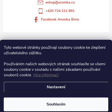
eshop
@
aromka.cz
+420 724 211 891
Facebook Aromka Brno
Vše o nákupu
Tyto webové stránky používají soubory cookie ke zlepšení
uživatelského zážitku.
Aromka Brno s.r.o
Používáním našich webových stránek souhlasíte se všemi
soubory cookie v souladu s našimi zásadami používání
souborů cookie.
Více informací
Aromka Brno s.r.o.
Nastavení
Copyright 2026
Aromka Brno
. Všechna práva vyhrazena.
Souhlasím
Vytvořil Shoptet