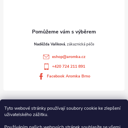
Naděžda Vaňková
eshop
@
aromka.cz
+420 724 211 891
Facebook Aromka Brno
Vše o nákupu
Tyto webové stránky používají soubory cookie ke zlepšení
uživatelského zážitku.
Aromka Brno s.r.o
Používáním našich webových stránek souhlasíte se všemi