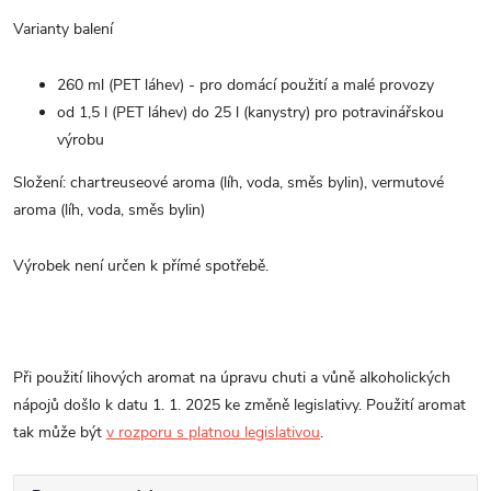
Varianty balení
260 ml (PET láhev) - pro domácí použití a malé provozy
od 1,5 l (PET láhev) do 25 l (kanystry) pro potravinářskou
výrobu
Složení: chartreuseové aroma (líh, voda, směs bylin), vermutové
aroma (líh, voda, směs bylin)
Výrobek není určen k přímé spotřebě.
Při použití lihových aromat na úpravu chuti a vůně alkoholických
nápojů došlo k datu 1. 1. 2025 ke změně legislativy. Použití aromat
tak může být
v rozporu s platnou legislativou
.