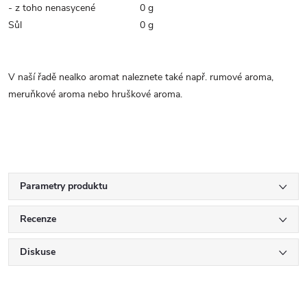
- z toho nenasycené
0 g
Sůl
0 g
V naší řadě nealko aromat naleznete také např. rumové aroma,
meruňkové aroma nebo hruškové aroma.
Parametry produktu
Recenze
Diskuse