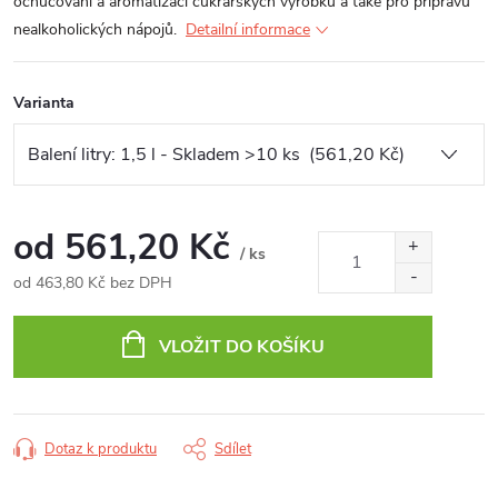
ochucování a aromatizaci cukrářských výrobků a také pro přípravu
nealkoholických nápojů.
Detailní informace
Varianta
od
561,20 Kč
/ ks
od
463,80 Kč
bez DPH
Měrná
cena:
VLOŽIT DO KOŠÍKU
Dotaz k produktu
Sdílet