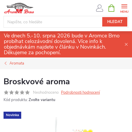
Přejít
NÁKUPNÍ
KOŠÍK
na
obsah
HLEDAT
Ve dnech 5.-10. srpna 2026 bude v Aromce Brno
probíhat celozávodní dovolená. Více info k
objednávkám najdete v článku v Novinkách.
Děkujeme za pochopení.
Aromata
Broskvové aroma
Neohodnoceno
Podrobnosti hodnocení
Kód produktu:
Zvolte variantu
Novinka