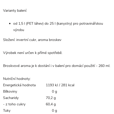
Varianty balení:
od 1,5 l (PET láhev) do 25 l (kanystry) pro potravinářskou
výrobu
Složení: invertní cukr, aroma broskev
Výrobek není určen k přímé spotřebě.
Broskvové aroma je k dostání i v balení pro domácí použití - 260 ml.
Nutriční hodnoty:
Energetická hodnota
1193 kJ / 281 kcal
Bílkoviny
0 g
Sacharidy
70,2 g
- z toho cukry
60,4 g
Tuky
0 g