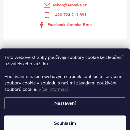
eshop
@
aromka.cz
+420 724 211 891
Facebook Aromka Brno
Vše o nákupu
Tyto webové stránky používají soubory cookie ke zlepšení
uživatelského zážitku.
Aromka Brno s.r.o
Používáním našich webových stránek souhlasíte se všemi
soubory cookie v souladu s našimi zásadami používání
souborů cookie.
Více informací
Aromka Brno s.r.o.
Nastavení
Copyright 2026
Aromka Brno
. Všechna práva vyhrazena.
Souhlasím
Vytvořil Shoptet