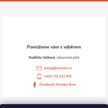
í
Naděžda Vaňková
eshop
@
aromka.cz
+420 724 211 891
Facebook Aromka Brno
Vše o nákupu