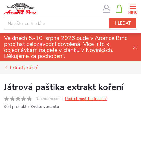
Přejít
NÁKUPNÍ
KOŠÍK
na
obsah
HLEDAT
Ve dnech 5.-10. srpna 2026 bude v Aromce Brno
probíhat celozávodní dovolená. Více info k
objednávkám najdete v článku v Novinkách.
Děkujeme za pochopení.
Extrakty koření
Játrová paštika extrakt koření
Neohodnoceno
Podrobnosti hodnocení
Kód produktu:
Zvolte variantu