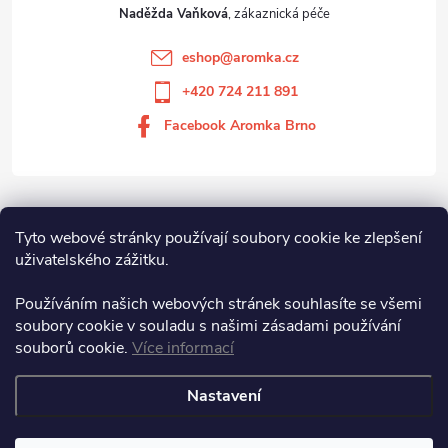
Naděžda Vaňková
eshop
@
aromka.cz
+420 724 211 891
Facebook Aromka Brno
Vše o nákupu
Tyto webové stránky používají soubory cookie ke zlepšení
uživatelského zážitku.
Aromka Brno s.r.o
Používáním našich webových stránek souhlasíte se všemi
soubory cookie v souladu s našimi zásadami používání
souborů cookie.
Více informací
Aromka Brno s.r.o.
Nastavení
Copyright 2026
Aromka Brno
. Všechna práva vyhrazena.