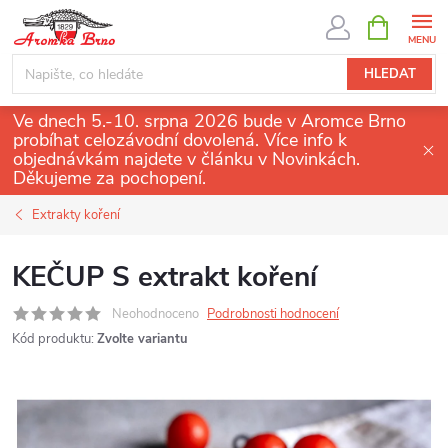
Přejít
NÁKUPNÍ
KOŠÍK
na
obsah
HLEDAT
Ve dnech 5.-10. srpna 2026 bude v Aromce Brno
probíhat celozávodní dovolená. Více info k
objednávkám najdete v článku v Novinkách.
Děkujeme za pochopení.
Extrakty koření
KEČUP S extrakt koření
Neohodnoceno
Podrobnosti hodnocení
Kód produktu:
Zvolte variantu