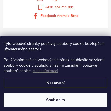
+420 724 211 891
Facebook Aromka Brno
Vše o nákupu
Tyto webové stránky používají soubory cookie ke zlepšení
uživatelského zážitku.
Aromka Brno s.r.o
Používáním našich webových stránek souhlasíte se všemi
soubory cookie v souladu s našimi zásadami používání
souborů cookie.
Více informací
Aromka Brno s.r.o.
Nastavení
Copyright 2026
Aromka Brno
. Všechna práva vyhrazena.
Souhlasím
Vytvořil Shoptet