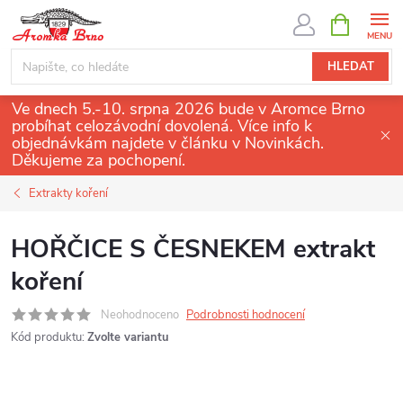
Přejít
NÁKUPNÍ
KOŠÍK
na
obsah
HLEDAT
Ve dnech 5.-10. srpna 2026 bude v Aromce Brno
probíhat celozávodní dovolená. Více info k
objednávkám najdete v článku v Novinkách.
Děkujeme za pochopení.
Extrakty koření
HOŘČICE S ČESNEKEM extrakt
koření
Neohodnoceno
Podrobnosti hodnocení
Kód produktu:
Zvolte variantu