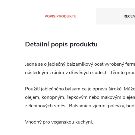
POPIS PRODUKTU
RECEN
Detailní popis produktu
Jedná se o jablečný balzamikový ocet vyrobený ferme
následným zráním v dřevěných sudech. Těmito proce
P
oužití jablečného balsamica je opravu široké. Mů
olejem, konopným, řepkovým nebo makovým olejem,
zeleninových směsí. Balsamico zjemní polévky, hod
Vhodný pro veganskou kuchyni.