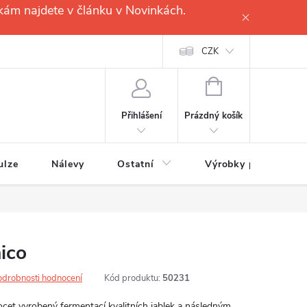
kám najdete v článku v Novinkách.
CZK
NÁKUPNÍ
KOŠÍK
Prázdný košík
Přihlášení
ulze
Nálevy
Ostatní
Výrobky pro
ico
odrobnosti hodnocení
Kód produktu:
50231
ocet vyrobený fermentací kvalitních jablek a následným