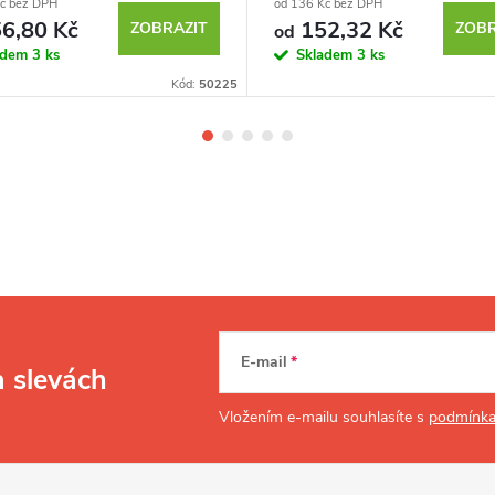
Kč bez DPH
od 136 Kč bez DPH
6,80 Kč
152,32 Kč
ZOBRAZIT
ZOBR
od
adem
3 ks
Skladem
3 ks
Kód:
50225
E-mail
a slevách
Vložením e-mailu souhlasíte s
podmínka