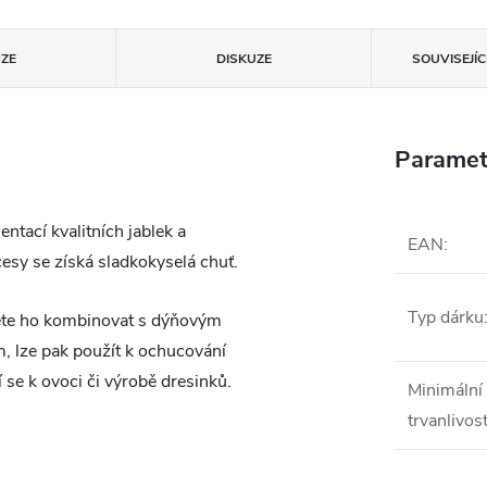
ZE
DISKUZE
SOUVISEJÍ
Paramet
ntací kvalitních jablek a
EAN
:
sy se získá sladkokyselá chuť.
Typ dárku
žete ho kombinovat s dýňovým
 lze pak použít k ochucování
í
se k ovoci či
výrobě dresinků.
Minimální
trvanlivos