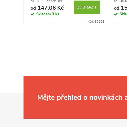
od 131,30 Kč bez DPH
od 140 
147,06 Kč
15
KOŠÍKU
ZOBRAZIT
od
od
Skladem
3 ks
Skl
Kód:
9023
Kód:
50223
Z
Mějte přehled o novinkách
á
p
a