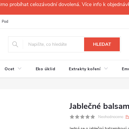
no probíhat celozávodní dovolená. Více info k objednáv
Podmínky ochrany osobních údajů
Reklamační řád
Velkoobchod
HLEDAT
Ocet
Eko úklid
Extrakty koření
Em
Jablečné balsam
Neohodnoceno
P
Jedná se o jablečný balzamikový 