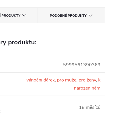
CÍ PRODUKTY
PODOBNÉ PRODUKTY
ry produktu:
5999561390369
vánoční dárek
,
pro muže
,
pro ženy
,
k
:
narozeninám
18 měsíců
t
: