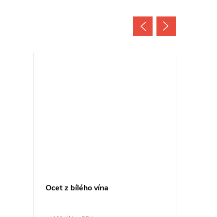
Ocet z bílého vína
Ocet b