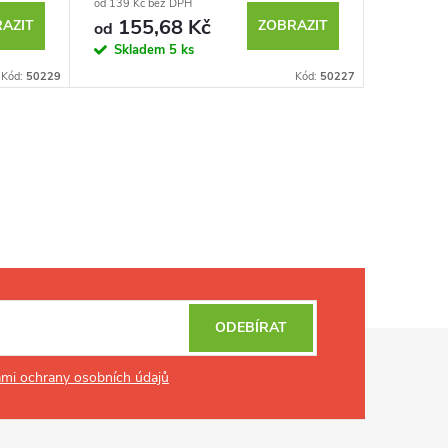
od 139 Kč bez DPH
53,57 Kč b
155,68 Kč
60 Kč
AZIT
ZOBRAZIT
od
Skladem
5 ks
Sklad
Kód:
50229
Kód:
50227
ODEBÍRAT
mi ochrany osobních údajů