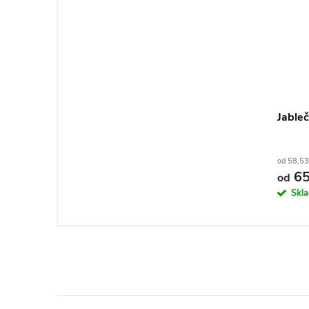
Jable
od 58,53
65
od
Skl