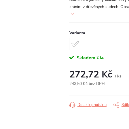
zráním v dřevěných sudech. Obsa
Varianta
Skladem
2 ks
272,72 Kč
/ ks
243,50 Kč bez DPH
Měrná
cena:
Dotaz k produktu
Sdíl