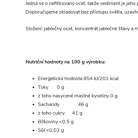
Jedná se o nefiltrovaný ocet, takže sediment je jeho
Doporučujeme skladovat bez přístupu světla, uzavř
Složení:
jablečný ocet, koncentrát jablečné šťávy a 
Nutriční hodnoty na 100 g výrobku:
Energetická hodnota 854 kJ/201 kcal
Tuky
0 g
z toho nasycené mastné kyseliny 0 g
Sacharidy
46 g
z toho cukry 41 g
Bílkoviny
<0,5 g
Sůl
<0,03 g