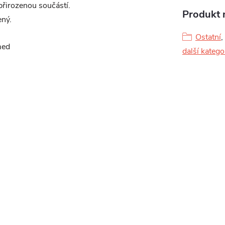
 přirozenou součástí.
Produkt n
ený.
Ostatní
,
med
další katego