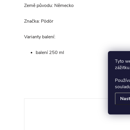
Země původu: Německo
Značka: Pödör
Varianty balení:
balení 250 ml
Tyto we
zážitku
Použív
K to
soulad
Nast