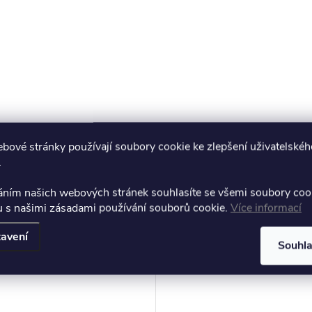
bové stránky používají soubory cookie ke zlepšení uživatelskéh
.
áním našich webových stránek souhlasíte se všemi soubory coo
muto produktu doporučujeme ještě dok
u s našimi zásadami používání souborů cookie.
Více informací
avení
Souhl
Tip