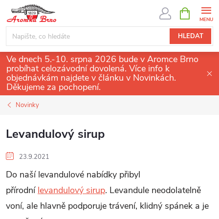
Přejít
NÁKUPNÍ
KOŠÍK
na
obsah
HLEDAT
Ve dnech 5.-10. srpna 2026 bude v Aromce Brno
probíhat celozávodní dovolená. Více info k
objednávkám najdete v článku v Novinkách.
Děkujeme za pochopení.
Novinky
Levandulový sirup
23.9.2021
Do naší levandulové nabídky přibyl
přírodní
levandulový sirup
. Levandule neodolatelně
voní, ale hlavně podporuje trávení, klidný spánek a je