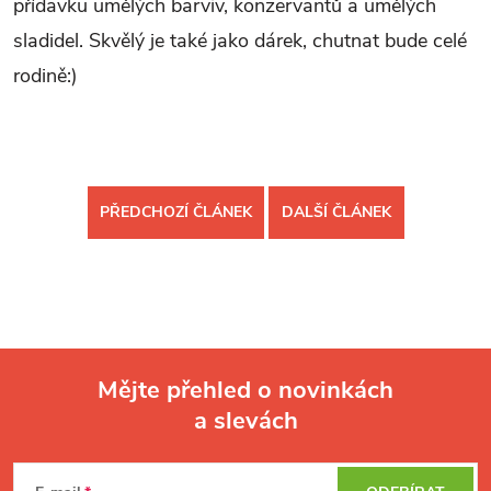
přídavku umělých barviv, konzervantů a umělých
sladidel. Skvělý je také jako dárek, chutnat bude celé
rodině:)
PŘEDCHOZÍ ČLÁNEK
DALŠÍ ČLÁNEK
Mějte přehled o novinkách
a slevách
Z
á
p