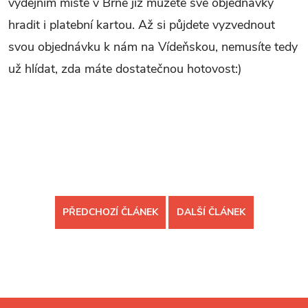
výdejním místě v Brně již můžete své objednávky
hradit i platební kartou. Až si půjdete vyzvednout
svou objednávku k nám na Vídeňskou, nemusíte tedy
už hlídat, zda máte dostatečnou hotovost:)
PŘEDCHOZÍ ČLÁNEK
DALŠÍ ČLÁNEK