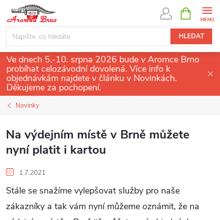
Přejít
NÁKUPNÍ
KOŠÍK
na
obsah
HLEDAT
Ve dnech 5.-10. srpna 2026 bude v Aromce Brno
probíhat celozávodní dovolená. Více info k
objednávkám najdete v článku v Novinkách.
Děkujeme za pochopení.
Novinky
Na výdejním místě v Brně můžete
nyní platit i kartou
1.7.2021
Stále se snažíme vylepšovat služby pro naše
zákazníky a tak vám nyní můžeme oznámit, že na