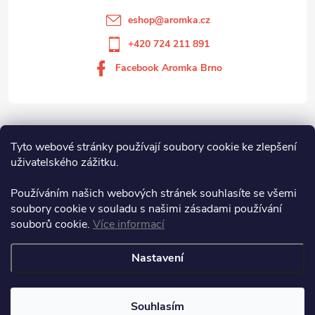
eshop
@
aromka.cz
+420 724 211 891
Facebook Aromka Brno
Vše o nákupu
Tyto webové stránky používají soubory cookie ke zlepšení
uživatelského zážitku.
Aromka Brno s.r.o
Používáním našich webových stránek souhlasíte se všemi
soubory cookie v souladu s našimi zásadami používání
souborů cookie.
Více informací
Aromka Brno s.r.o.
Nastavení
Copyright 2026
Aromka Brno
. Všechna práva vyhrazena.
Souhlasím