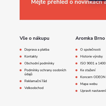
Z
Mějte přehled o novinkách
á
p
a
t
í
Vše o nákupu
Aromka Brno 
Doprava a platba
O společnosti
Kontakty
Historie výroby
Obchodní podmínky
ISO 9001 a 1400
Podmínky ochrany osobních
Ke stažení
údajů
Koncern ODEON
Reklamační řád
Mapa webu
Velkoobchod
Upravit nastavení