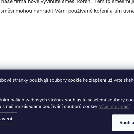
 naše firma nově vyvinuté směsi koření. Těmito směsmi 
 směsi mohou nahradit Vámi používané koření a tím usna
PŘEDCHOZÍ ČLÁNEK
DALŠÍ ČLÁNEK
bové stránky používají soubory cookie ke zlepšení uživatelskéh
.
áním našich webových stránek souhlasíte se všemi soubory coo
u s našimi zásadami používání souborů cookie.
Více informací
avení
Souhl
E-mail