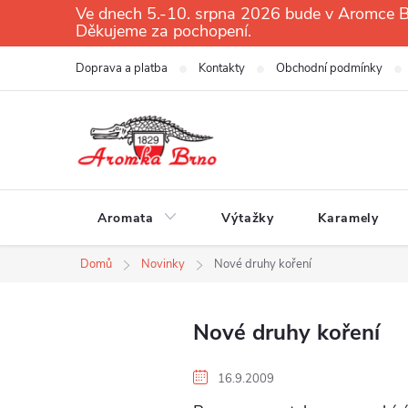
Přejít
Ve dnech 5.-10. srpna 2026 bude v Aromce Br
Děkujeme za pochopení.
na
obsah
Doprava a platba
Kontakty
Obchodní podmínky
Aromata
Výtažky
Karamely
Domů
Novinky
Nové druhy koření
Nové druhy koření
16.9.2009