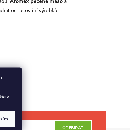
jsou:
Aromex pečené maso
a
dnit ochucování výrobků.
o
kie v
asím
ODEBÍRAT