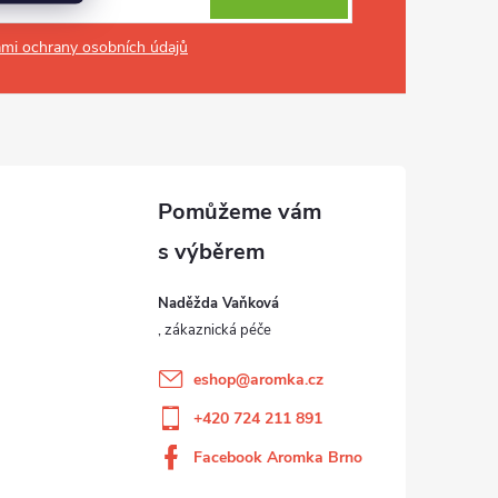
mi ochrany osobních údajů
Naděžda Vaňková
eshop
@
aromka.cz
+420 724 211 891
Facebook Aromka Brno