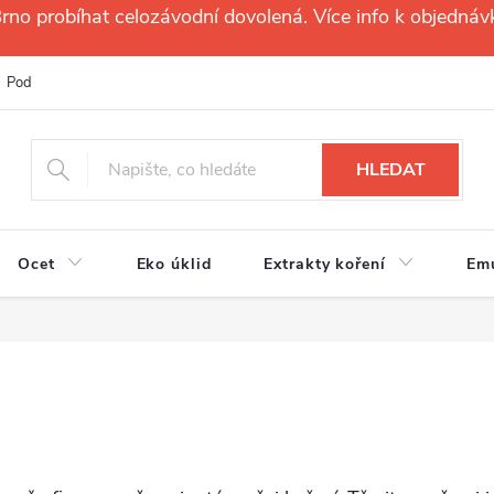
no probíhat celozávodní dovolená. Více info k objednáv
Podmínky ochrany osobních údajů
Reklamační řád
Velkoobchod
HLEDAT
Ocet
Eko úklid
Extrakty koření
Em