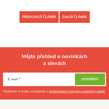
PŘEDCHOZÍ ČLÁNEK
DALŠÍ ČLÁNEK
Mějte přehled o novinkách
a slevách
Z
á
p
E-mail
ODEBÍRAT
a
t
Vložením e-mailu souhlasíte s
podmínkami ochrany osobních údajů
í