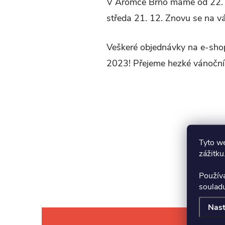
V Aromce Brno máme od 22. 1
středa 21. 12. Znovu se na vá
Veškeré objednávky na e-shop
2023! Přejeme hezké vánoční 
Tyto we
zážitku
Použív
soulad
Nast