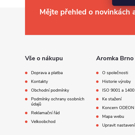
Z
Mějte přehled o novinkách
á
p
a
t
í
Vše o nákupu
Aromka Brno 
Doprava a platba
O společnosti
Kontakty
Historie výroby
Obchodní podmínky
ISO 9001 a 1400
Podmínky ochrany osobních
Ke stažení
údajů
Koncern ODEON
Reklamační řád
Mapa webu
Velkoobchod
Upravit nastavení