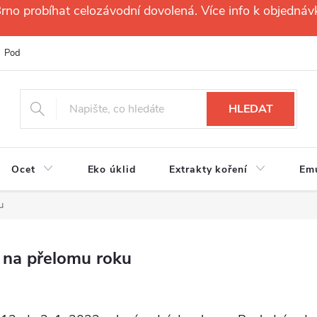
no probíhat celozávodní dovolená. Více info k objednáv
Podmínky ochrany osobních údajů
Reklamační řád
Velkoobchod
HLEDAT
Ocet
Eko úklid
Extrakty koření
Em
u
na přelomu roku