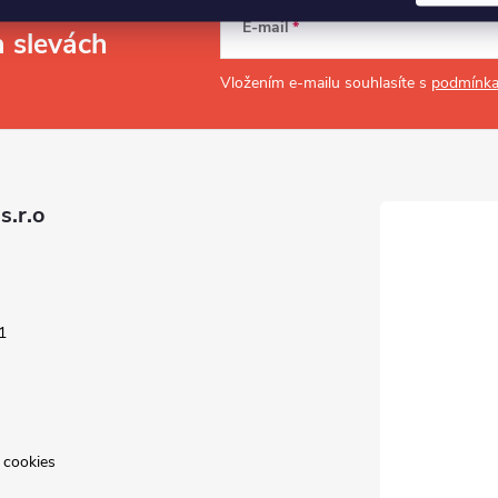
E-mail
a slevách
Vložením e-mailu souhlasíte s
podmínka
s.r.o
1
 cookies