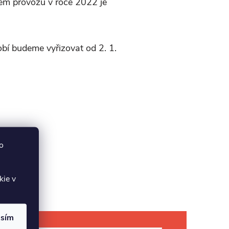
em provozu v roce 2022 je
bí budeme vyřizovat od 2. 1.
o
kie v
asím