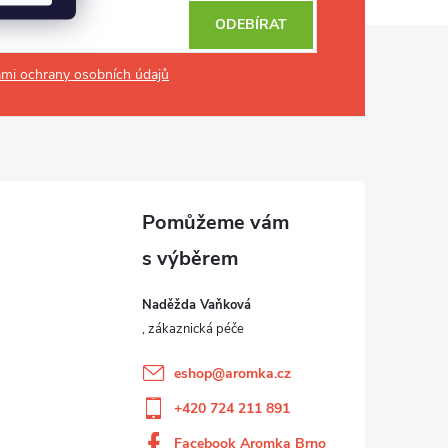
ODEBÍRAT
mi ochrany osobních údajů
Naděžda Vaňková
eshop
@
aromka.cz
+420 724 211 891
Facebook Aromka Brno