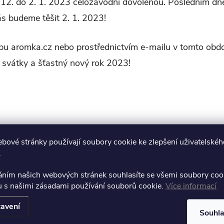
2. do 2. 1. 2023 celozávodní dovolenou. Posledním dn
s budeme těšit 2. 1. 2023!
u aromka.cz nebo prostřednictvím e-mailu v tomto obdo
svátky a šťastný nový rok 2023!
bové stránky používají soubory cookie ke zlepšení uživatelskéh
PŘEDCHOZÍ ČLÁNEK
DALŠÍ ČLÁNEK
.
áním našich webových stránek souhlasíte se všemi soubory coo
u s našimi zásadami používání souborů cookie.
Více informací
avení
Souhl