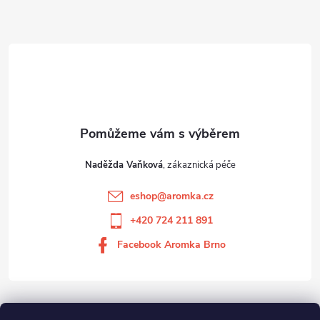
Naděžda Vaňková
eshop
@
aromka.cz
+420 724 211 891
Facebook Aromka Brno
Vše o nákupu