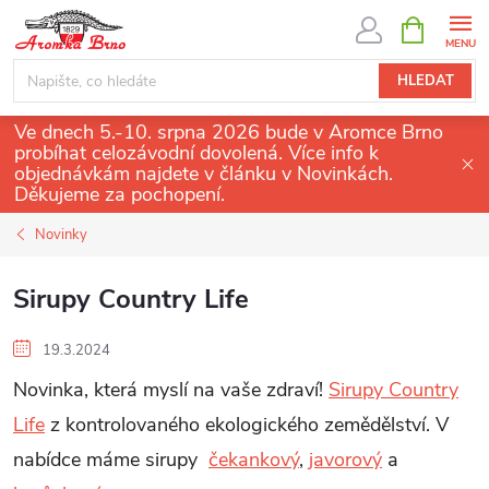
Přejít
NÁKUPNÍ
KOŠÍK
na
obsah
HLEDAT
Ve dnech 5.-10. srpna 2026 bude v Aromce Brno
probíhat celozávodní dovolená. Více info k
objednávkám najdete v článku v Novinkách.
Děkujeme za pochopení.
Novinky
Sirupy Country Life
19.3.2024
Novinka, která myslí na vaše zdraví!
Sirupy Country
Life
z kontrolovaného ekologického zemědělství. V
nabídce máme sirupy
čekankový
,
javorový
a