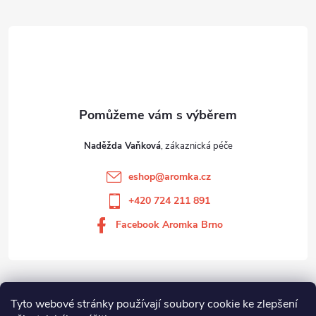
Naděžda Vaňková
eshop
@
aromka.cz
+420 724 211 891
Facebook Aromka Brno
Vše o nákupu
Tyto webové stránky používají soubory cookie ke zlepšení