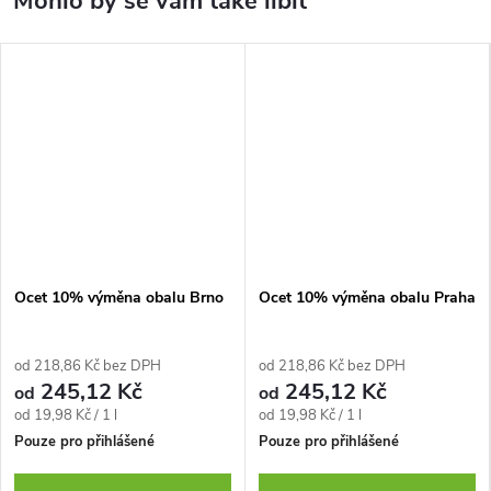
Ocet 10% výměna obalu Brno
Ocet 10% výměna obalu Praha
od 218,86 Kč bez DPH
od 218,86 Kč bez DPH
245,12 Kč
245,12 Kč
od
od
Měrná
Měrná
od 19,98 Kč / 1 l
od 19,98 Kč / 1 l
cena:
cena:
Pouze pro přihlášené
Pouze pro přihlášené