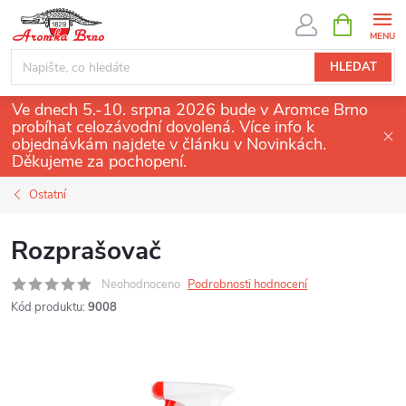
Přejít
NÁKUPNÍ
KOŠÍK
na
obsah
HLEDAT
Ve dnech 5.-10. srpna 2026 bude v Aromce Brno
probíhat celozávodní dovolená. Více info k
objednávkám najdete v článku v Novinkách.
Děkujeme za pochopení.
Ostatní
Rozprašovač
Neohodnoceno
Podrobnosti hodnocení
Kód produktu:
9008