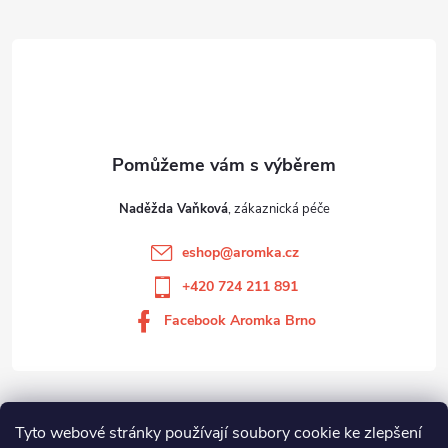
Naděžda Vaňková
eshop
@
aromka.cz
+420 724 211 891
Facebook Aromka Brno
Vše o nákupu
Tyto webové stránky používají soubory cookie ke zlepšení