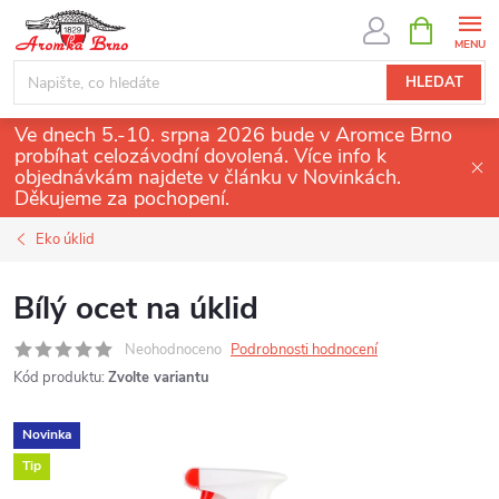
Přejít
NÁKUPNÍ
KOŠÍK
na
obsah
HLEDAT
Ve dnech 5.-10. srpna 2026 bude v Aromce Brno
probíhat celozávodní dovolená. Více info k
objednávkám najdete v článku v Novinkách.
Děkujeme za pochopení.
Eko úklid
Bílý ocet na úklid
Neohodnoceno
Podrobnosti hodnocení
Kód produktu:
Zvolte variantu
Novinka
Tip