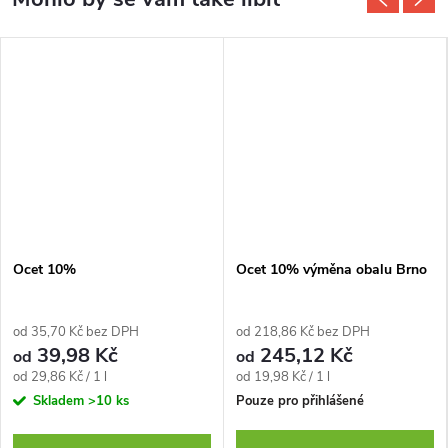
Ocet 10%
Ocet 10% výměna obalu Brno
od 35,70 Kč bez DPH
od 218,86 Kč bez DPH
39,98 Kč
245,12 Kč
od
od
Měrná
Měrná
od 29,86 Kč / 1 l
od 19,98 Kč / 1 l
cena:
cena:
Skladem
>10 ks
Pouze pro přihlášené