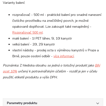
Varianty balení:
rozprašovač - 500 ml - praktické balení pro snadné nanesení
čistícího prostředku na znečištěný povrch, je možné
opakovaně doplňovat. Lze zakoupit také nenaplněný -
Rozprašovač 500 ml
.
malé balení - 1l PET láhev, 5l, 10l kanystr
velká balení - 20l, 25l kanystr
vlastní nádoby - prodej octa s výměnou kanystrů v Praze a
Brně, pouze osobní odběr -
více informací
.
Poznámka
: Z hlediska obsahu
se jedná o totožný produkt jako
Bílý
ocet 10%
určený k potravinářským účelům - rozdíl je jen v účelu
použití, etiketě produktu a výše DPH.
Parametry produktu