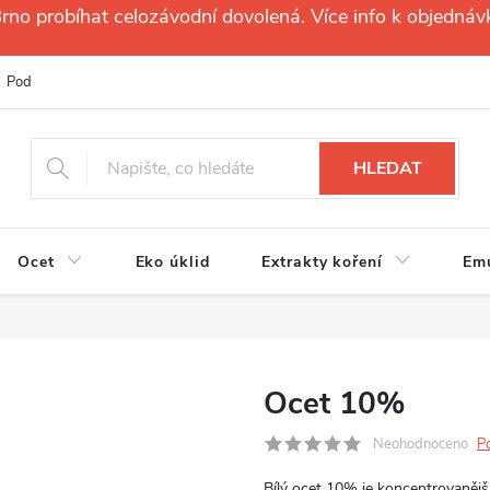
no probíhat celozávodní dovolená. Více info k objednáv
Podmínky ochrany osobních údajů
Reklamační řád
Velkoobchod
HLEDAT
Ocet
Eko úklid
Extrakty koření
Em
Ocet 10%
Neohodnoceno
P
Bílý ocet 10% je koncentrovaněj