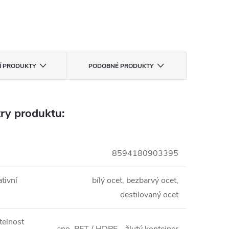
CÍ PRODUKTY
PODOBNÉ PRODUKTY
ry produktu:
8594180903395
tivní
bílý ocet, bezbarvý ocet,
destilovaný ocet
telnost
ano, PET / HDPE - žlutý kontejner