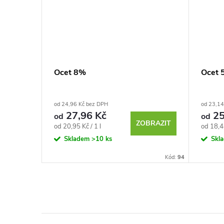
Ocet 8%
Ocet 
od 24,96 Kč bez DPH
od 23,14
27,96 Kč
25
od
od
BRAZIT
ZOBRAZIT
Měrná
Měrná
od 20,95 Kč / 1 l
od 18,48
cena:
cena:
Skladem
>10 ks
Skl
Kód:
50227
Kód:
94