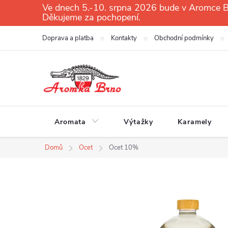
Přejít
Ve dnech 5.-10. srpna 2026 bude v Aromce Br
Děkujeme za pochopení.
na
obsah
Doprava a platba
Kontakty
Obchodní podmínky
Aromata
Výtažky
Karamely
Domů
Ocet
Ocet 10%