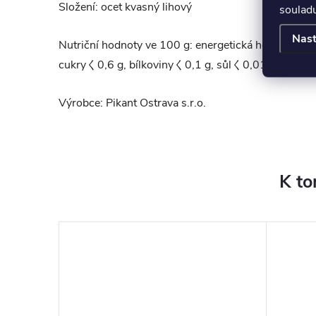
Složení: ocet kvasný lihový
soulad
Nast
Nutriční hodnoty ve 100 g: energetická hodnota 116 
cukryく0,6 g, bílkovinyく0,1 g, sůlく0,01 g
Výrobce:
Pikant Ostrava s.r.o.
K to