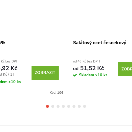
5%
Salátový ocet česnekový
 Kč bez DPH
od 46 Kč bez DPH
,92 Kč
51,52 Kč
od
ZOBR
ZOBRAZIT
 Kč / 1 l
Skladem
>10 ks
adem
>10 ks
Kód:
106