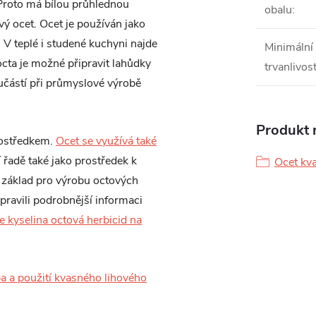
Proto má bílou průhlednou
obalu
:
ý ocet. Ocet je používán jako
 V teplé i studené kuchyni najde
Minimální
octa je možné připravit lahůdky
trvanlivos
učástí při průmyslové výrobě
Produkt n
rostředkem.
Ocet se využívá také
 řadě také jako prostředek k
Ocet kva
 základ pro výrobu octových
ipravili podrobnější informaci
Je kyselina octová herbicid na
a a použití kvasného lihového