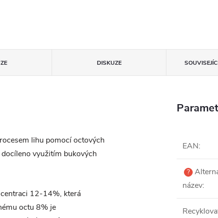
ZE
DISKUZE
SOUVISEJÍ
Paramet
rocesem lihu pomocí octových
EAN
:
je docíleno využitím bukových
Alterna
?
název
:
ncentraci 12-14%, která
žnému octu 8% je
Recyklova