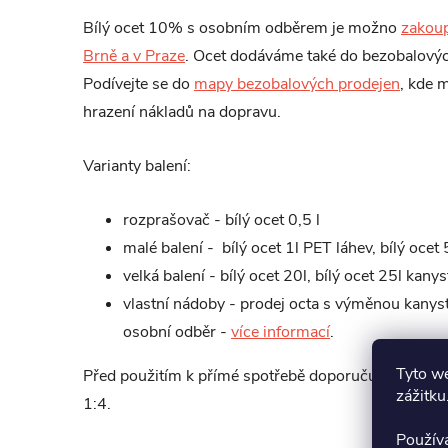
Bílý ocet 10% s osobním odběrem je možno
zakoup
Brně a v Praze
. Ocet dodáváme také do bezobalovýc
Podívejte se do
mapy bezobalových prodejen
, kde 
hrazení nákladů na dopravu.
Varianty balení:
rozprašovač - bílý ocet 0,5 l
malé balení - bílý ocet 1l PET láhev, bílý ocet 
velká balení - bílý ocet 20l, bílý ocet 25l kanys
vlastní nádoby - prodej octa s výměnou kanys
osobní odběr -
více informací
.
Tyto we
Před použitím k přímé spotřebě doporučujeme ocet
zážitku
1:4.
Použív