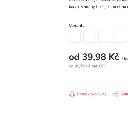
barvu. Vhodný také jako ocet na ú
Varianta
od
39,98 Kč
/ k
od
35,70 Kč
bez DPH
Měrná
cena:
Dotaz k produktu
Sdíl