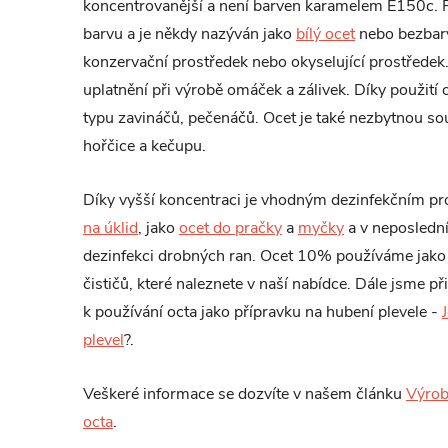
koncentrovanější a není barven karamelem E150c. 
barvu a je někdy nazýván jako
bílý ocet
nebo bezbarv
konzervační prostředek nebo okyselující prostředek.
uplatnění při výrobě omáček a zálivek. Díky použití 
typu zavináčů, pečenáčů. Ocet je také nezbytnou so
hořčice a kečupu.
Díky vyšší koncentraci je vhodným dezinfekčním p
na úklid
, jako
ocet do pračky
a
myčky
a v neposlední
dezinfekci drobných ran. Ocet 10% používáme jako
čističů, které naleznete v naší nabídce. Dále jsme př
k používání octa jako přípravku na hubení plevele -
plevel
?.
Veškeré informace se dozvíte v našem článku
Výrob
octa
.