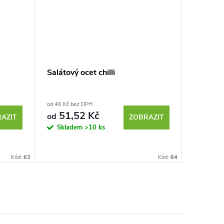
Salátový ocet chilli
Bio bílý
od 46 Kč bez DPH
od 131,30 
51,52 Kč
147
od
od
AZIT
ZOBRAZIT
Skladem
>10 ks
Sklad
Kód:
63
Kód:
64