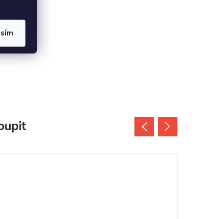
asím
oupit