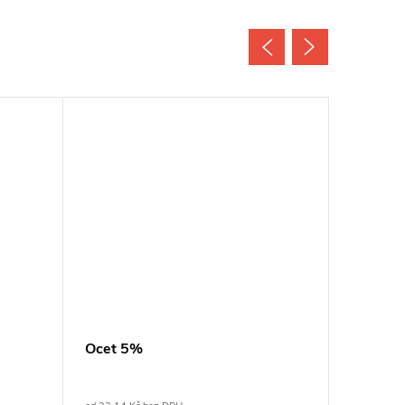
Ocet 5%
Salátov