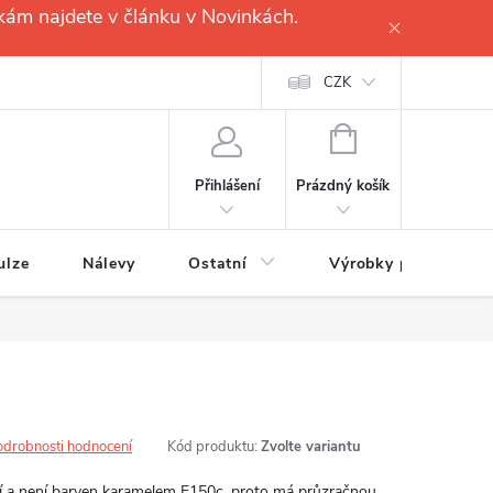
kám najdete v článku v Novinkách.
CZK
NÁKUPNÍ
KOŠÍK
Prázdný košík
Přihlášení
ulze
Nálevy
Ostatní
Výrobky pro
odrobnosti hodnocení
Kód produktu:
Zvolte variantu
ší a není barven karamelem E150c, proto má průzračnou