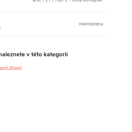
neomezena
t
:
aleznete v této kategorii
sný lihový