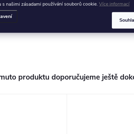
u s našimi zásadami používání souborů cookie.
Více informací
avení
kJ, tuky 0 g, sacharidy - z toho
Souhl
muto produktu doporučujeme ještě dok