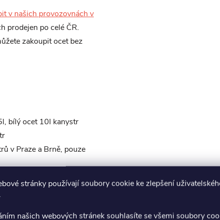
it v našich provozovnách v
h prodejen po celé ČR.
můžete zakoupit ocet bez
5l, bílý ocet 10l kanystr
tr
trů v Praze a Brně, pouze
bové stránky používají soubory cookie ke zlepšení uživatelskéh
 naředit vodou v poměru cca
.
áním našich webových stránek souhlasíte se všemi soubory coo