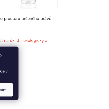
 do prostoru určeného právě
et na úklid - ekologicky a
o
kie v
asím