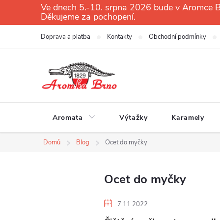
Přejít
Ve dnech 5.-10. srpna 2026 bude v Aromce Br
Děkujeme za pochopení.
na
obsah
Doprava a platba
Kontakty
Obchodní podmínky
Aromata
Výtažky
Karamely
Domů
Blog
Ocet do myčky
Ocet do myčky
7.11.2022