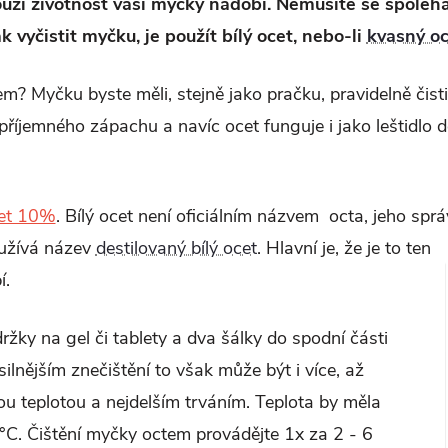
ží životnost vaší myčky nádobí. Nemusíte se spoléha
 vyčistit myčku, je použít bílý ocet, nebo-li
kvasný oc
em? Myčku byste měli, stejně jako pračku, pravidelně čistit
příjemného zápachu a navíc ocet funguje i jako leštidlo d
cet 10%
. Bílý ocet není oficiálním názvem octa, jeho spr
užívá název
destilovaný bílý ocet
. Hlavní je, že je to ten
í.
ržky na gel či tablety a dva šálky do spodní části
 silnějším znečištění to však může být i více, až
u teplotou a nejdelším trváním.
Teplota by měla
C. Čištění myčky octem provádějte 1x za 2 - 6