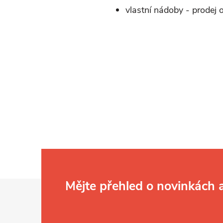
vlastní nádoby - prodej
Z
Mějte přehled o novinkách
á
p