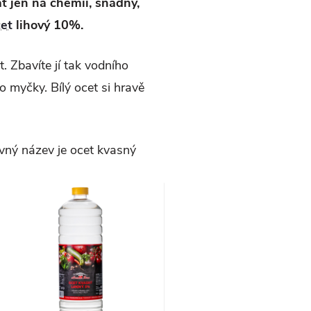
t jen na chemii, snadný,
et
lihový 10%.
. Zbavíte jí tak vodního
o myčky. Bílý ocet si hravě
ávný název je ocet kvasný