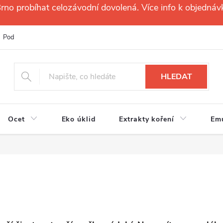
no probíhat celozávodní dovolená. Více info k objednáv
Podmínky ochrany osobních údajů
Reklamační řád
Velkoobchod
HLEDAT
Ocet
Eko úklid
Extrakty koření
Em