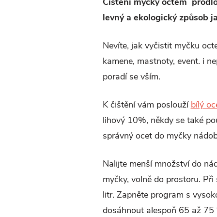
Čištění myčky octem prodlou
levný a ekologický způsob jak
Nevíte, jak vyčistit myčku oct
kamene, mastnoty, event. i ne
poradí se vším.
K čištění vám poslouží
bílý o
lihový 10%, někdy se také
po
správný ocet do myčky nádob
Nalijte menší množství do nád
myčky, volně do prostoru.
Při
litr.
Zapněte program s vysoko
dosáhnout alespoň 65 až 75 °