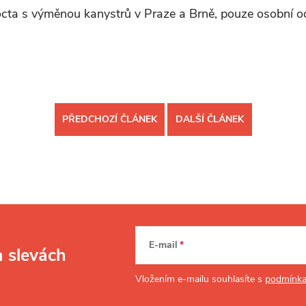
 octa s výměnou kanystrů v Praze a Brně, pouze osobní 
PŘEDCHOZÍ ČLÁNEK
DALŠÍ ČLÁNEK
E-mail
a slevách
Vložením e-mailu souhlasíte s
podmínka