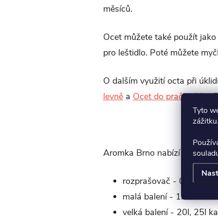
měsíců.
Ocet můžete také použít jako 
pro leštidlo. Poté můžete myč
O dalším využití octa při úkl
levně
a
Ocet do pračky
. V na
Tyto we
zážitku
Použív
Aromka Brno nabízí
bílý ocet
soulad
Nast
rozprašovač - 0,5 l
malá balení - 1l PET láhe
velká balení - 20l, 25l k