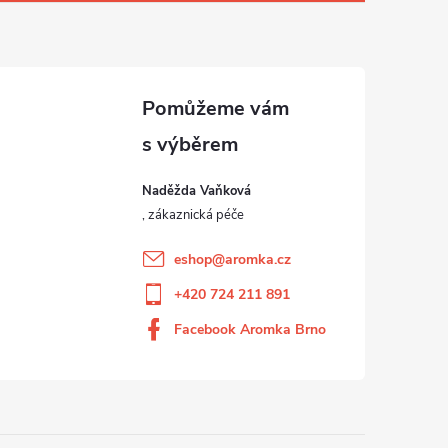
Naděžda Vaňková
eshop
@
aromka.cz
+420 724 211 891
Facebook Aromka Brno