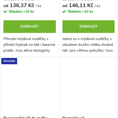
136,37 Kč
146,11 Kč
od
od
/ ks
/ ks
Skladem
>10 ks
Skladem
>10 ks
ZOBRAZIT
ZOBRAZIT
Přírodní mýdlové nudličky s
Jedná se o mýdlové nudličky s
příměsí bylinek na bílé i barevné
obsahem kozího mléka vhodné
prádlo. Jsou lehce biologicky
tak i pro citlivou pokožku. Jsou
odbouratelné a ideální
bez obsahu parfémových
Novinka
náhradou za běžné prací...
složek a ideální pro alergickou...