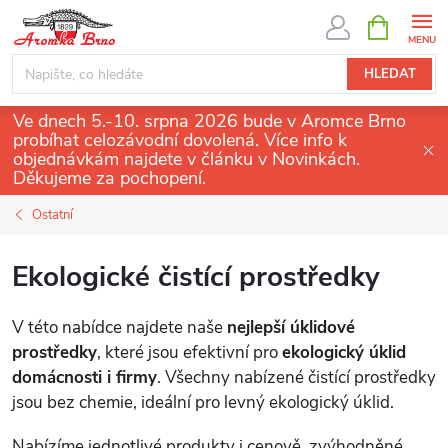
Přejít
NÁKUPNÍ
KOŠÍK
na
obsah
HLEDAT
Ve dnech 5.-10. srpna 2026 bude v Aromce Brno
probíhat celozávodní dovolená. Více info k
objednávkám najdete v článku v Novinkách.
Děkujeme za pochopení.
Ostatní
Ekologické čistící prostředky
V této nabídce najdete naše
nejlepší úklidové
prostředky
, které jsou efektivní pro
ekologický úklid
domácnosti i firmy
. Všechny nabízené čistící prostředky
jsou bez chemie, ideální pro levný ekologický úklid.
Nabízíme jednotlivé produkty i cenově zvýhodněné