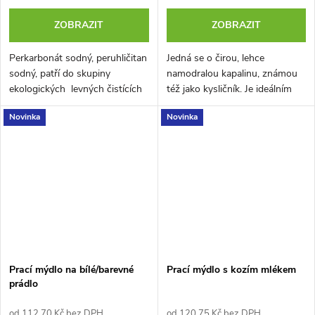
ZOBRAZIT
ZOBRAZIT
Perkarbonát sodný, peruhličitan
Jedná se o čirou, lehce
sodný, patří do skupiny
namodralou kapalinu, známou
ekologických levných čistících
též jako kysličník. Je ideálním
prostředků spolu s bílým
pomocníkem pro své čistící a
Novinka
Novinka
octem, kyselinou citronovou a...
dezinfekční vlastnosti. Peroxid...
Prací mýdlo na bílé/barevné
Prací mýdlo s kozím mlékem
prádlo
od 112,70 Kč bez DPH
od 120,75 Kč bez DPH