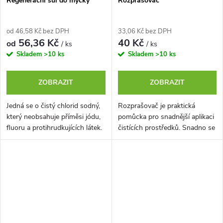
Regenerační sůl do myčky
Rozprašovač
od 46,58 Kč bez DPH
33,06 Kč bez DPH
56,36 Kč
40 Kč
od
/ ks
/ ks
Skladem
>10 ks
Skladem
>10 ks
ZOBRAZIT
ZOBRAZIT
Jedná se o čistý chlorid sodný,
Rozprašovač je praktická
který neobsahuje příměsi jódu,
pomůcka pro snadnější aplikaci
fluoru a protihrudkujících látek.
čistících prostředků. Snadno se
Tím se liší od běžné kuchyňské
rozšroubuje a naplní např. bílým
soli, do které jsou...
octem 10% nebo octovými...