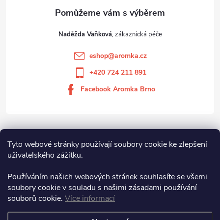
Naděžda Vaňková
eshop
@
aromka.cz
+420 724 211 891
Facebook Aromka Brno
Vše o nákupu
Tyto webové stránky používají soubory cookie ke zlepšení
uživatelského zážitku.
Aromka Brno s.r.o
Používáním našich webových stránek souhlasíte se všemi
soubory cookie v souladu s našimi zásadami používání
souborů cookie.
Více informací
Aromka Brno s.r.o.