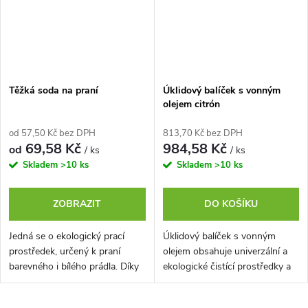
Těžká soda na praní
Úklidový balíček s vonným
olejem citrón
od 57,50 Kč bez DPH
813,70 Kč bez DPH
69,58 Kč
984,58 Kč
od
/ ks
/ ks
Skladem
>10 ks
Skladem
>10 ks
ZOBRAZIT
DO KOŠÍKU
Jedná se o ekologický prací
Úklidový balíček s vonným
prostředek, určený k praní
olejem obsahuje univerzální a
barevného i bílého prádla. Díky
ekologické čistící prostředky a
složení je také změkčovačem
také aromatický vonný olej.
vody a chrání tak pračku před...