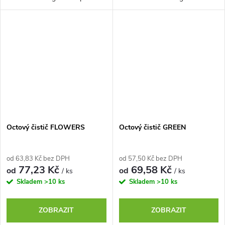
Jsou plně biologicky
praní. Jsou plně biologicky
odbouratelné a jsou ručně
odbouratelné a jsou ručně
vyráběné.
vyráběné.
Octový čistič FLOWERS
Octový čistič GREEN
od 63,83 Kč bez DPH
od 57,50 Kč bez DPH
77,23 Kč
69,58 Kč
od
od
/ ks
/ ks
Skladem
>10 ks
Skladem
>10 ks
ZOBRAZIT
ZOBRAZIT