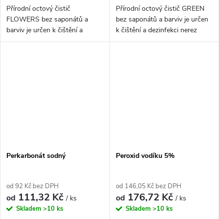
Přírodní octový čistič
Přírodní octový čistič GREEN
FLOWERS bez saponátů a
bez saponátů a barviv je určen
barviv je určen k čištění a
k čištění a dezinfekci nerez
dezinfekci nerez povrchů,
povrchů, koupelnových ploch,
koupelnových ploch,
vodovodních...
vodovodních baterií,...
Perkarbonát sodný
Peroxid vodíku 5%
od 92 Kč bez DPH
od 146,05 Kč bez DPH
111,32 Kč
176,72 Kč
od
od
/ ks
/ ks
Skladem
>10 ks
Skladem
>10 ks