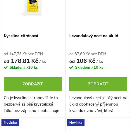
Kyselina citrónová
Levandulový ocet na úklid
od 147,78 Kč bez DPH
od 87,60 Kč bez DPH
178,81 Kč
106 Kč
od
od
/ ks
/ ks
Skladem
>10 ks
Skladem
>10 ks
ZOBRAZIT
ZOBRAZIT
Co je kyselina citronová? Je to
Levandulový ocet je bílý ocet na
bezbarvá až bílá krystalická
úklid obohacený příjemnou
látka bez zápachu, neobsahuje
levandulovou vůní, která
GMO (geneticky modifikované
potlačuje kvasnou vůni octa.
Novinka
Novinka
organismy).