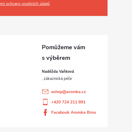
mi ochrany osobních údajů
Naděžda Vaňková
eshop
@
aromka.cz
+420 724 211 891
Facebook Aromka Brno