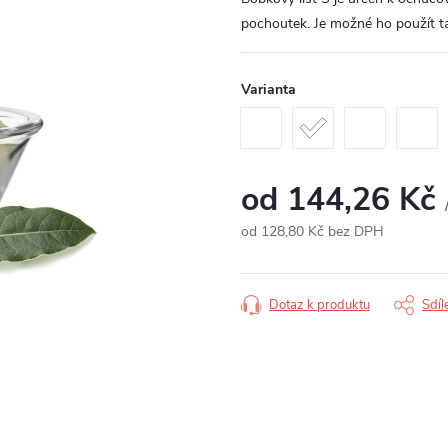
pochoutek. Je možné ho použít ta
Varianta
od
144,26 Kč
od
128,80 Kč
bez DPH
Měrná
cena:
Dotaz k produktu
Sdíl