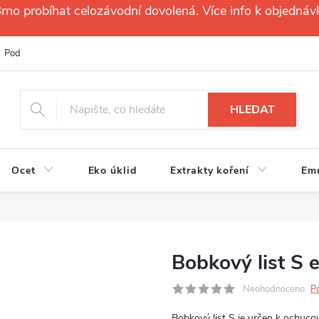
no probíhat celozávodní dovolená. Více info k objednáv
Podmínky ochrany osobních údajů
Reklamační řád
Velkoobchod
HLEDAT
Ocet
Eko úklid
Extrakty koření
Em
Bobkový list S e
Neohodnoceno
P
Bobkový list S je určen
k ochucov