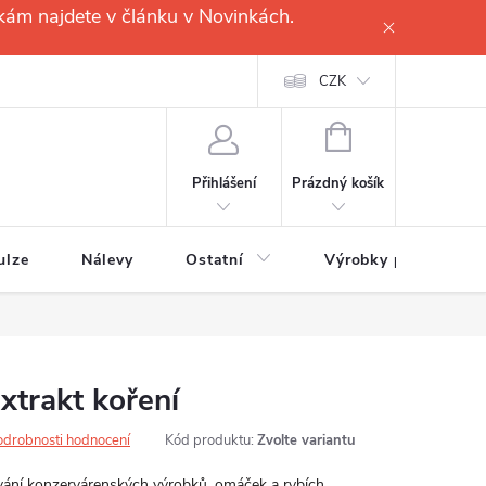
kám najdete v článku v Novinkách.
CZK
NÁKUPNÍ
KOŠÍK
Prázdný košík
Přihlášení
ulze
Nálevy
Ostatní
Výrobky pro
xtrakt koření
odrobnosti hodnocení
Kód produktu:
Zvolte variantu
ání konzervárenských výrobků, omáček a rybích