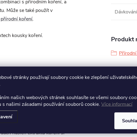
kombinaci s přírodním koření, a
tu. Může se také použít v
Dávkován
a
přírodní koření
.
ktech kousky koření.
Produkt n
Přírodní
bové stránky používají soubory cookie ke zlepšení uživatelskéh
.
áním našich webových stránek souhlasíte se všemi soubory coo
u s našimi zásadami používání souborů cookie.
Více informací
,5%), slunečnicový olej
avení
Souhl
má mnoho výhod, mj. vysokou
odách našich extraktů koření si