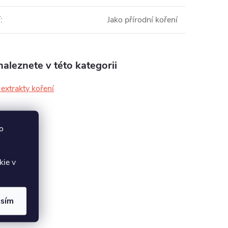
í
:
Jako přírodní koření
aleznete v této kategorii
 extrakty koření
o
kie v
asím