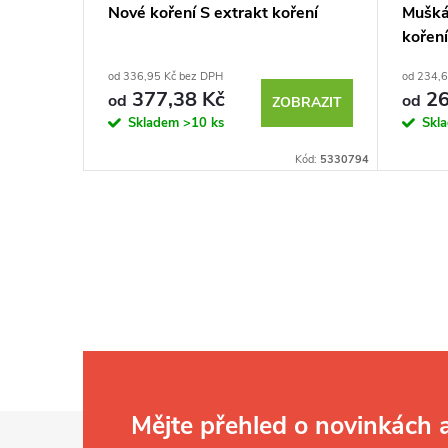
Nové koření S extrakt koření
Mušká
koření
od 336,95 Kč bez DPH
od 234,6
377,38 Kč
26
od
od
ZOBRAZIT
Skladem
>10 ks
Skl
Kód:
5330794
Z
Mějte přehled o novinkách