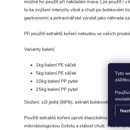
možné ho použít při nakládání masa. Lze použít i v 
to ke zvýšení intenzity vůně a chuti po bobkovém lis
gastronomii a potravinářské výrobě jako náhrada z
Při použití extraktů koření nebudou ve vašich produ
Varianty balení:
1kg balení PE sáček
5kg balení PE sáček
Tyto we
zážitku
10kg balení PP pytel
25kg balení PP pytel
Použív
soulad
Složení: sůl jedlá (98%),
extrakt bobkového listu (1
Nast
Použití extraktů koření oproti klasickému koření 
mikrobiologickou čistotu a stálost chuti. Více o výh