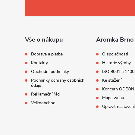
á
p
a
t
í
Vše o nákupu
Aromka Brno 
Doprava a platba
O společnosti
Kontakty
Historie výroby
Obchodní podmínky
ISO 9001 a 1400
Podmínky ochrany osobních
Ke stažení
údajů
Koncern ODEON
Reklamační řád
Mapa webu
Velkoobchod
Upravit nastavení