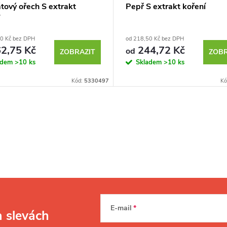
tový ořech S extrakt
Pepř S extrakt koření
0 Kč bez DPH
od 218,50 Kč bez DPH
2,75 Kč
244,72 Kč
od
ZOBRAZIT
ZOBR
adem
>10 ks
Skladem
>10 ks
Kód:
5330497
Kó
E-mail
a slevách