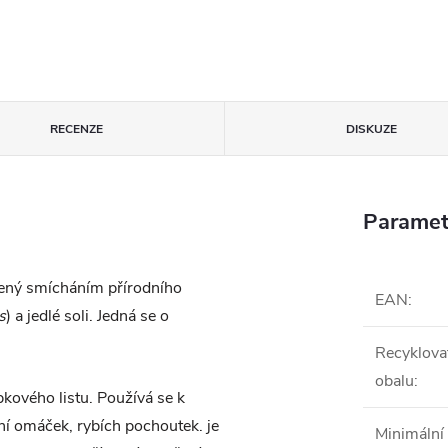
RECENZE
DISKUZE
Paramet
bený smícháním přírodního
EAN
:
s
)
a jedlé soli. Jedná se o
Recyklova
obalu
:
bkového listu. Používá se k
í omáček, rybích pochoutek. je
Minimální 