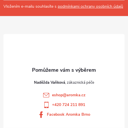
t
Vložením e-mailu souhlasíte s
podmínkami ochrany osobních údajů
í
Naděžda Vaňková
eshop
@
aromka.cz
+420 724 211 891
Facebook Aromka Brno