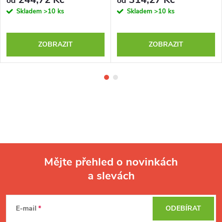
od
od
Skladem
>10 ks
Skladem
>10 ks
ZOBRAZIT
ZOBRAZIT
Mějte přehled o novinkách
a slevách
Z
á
p
E-mail
ODEBÍRAT
a