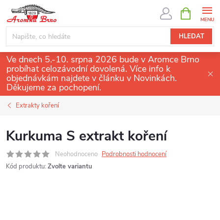
Přejít
NÁKUPNÍ
KOŠÍK
na
obsah
HLEDAT
Ve dnech 5.-10. srpna 2026 bude v Aromce Brno
probíhat celozávodní dovolená. Více info k
objednávkám najdete v článku v Novinkách.
Děkujeme za pochopení.
Extrakty koření
Kurkuma S extrakt koření
Neohodnoceno
Podrobnosti hodnocení
Kód produktu:
Zvolte variantu