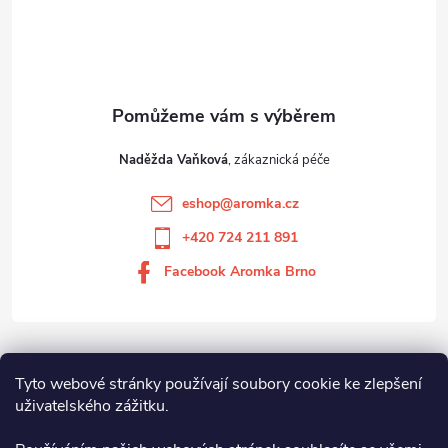
Naděžda Vaňková
eshop
@
aromka.cz
+420 724 211 891
Facebook Aromka Brno
Vše o nákupu
Tyto webové stránky používají soubory cookie ke zlepšení
uživatelského zážitku.
Aromka Brno s.r.o