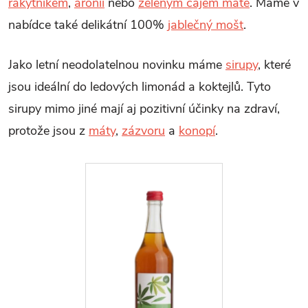
rakytníkem
,
arónii
nebo
zeleným čajem maté
. Máme v
nabídce také delikátní 100%
jablečný mošt
.
Jako letní neodolatelnou novinku máme
sirupy
, které
jsou ideální do ledových limonád a koktejlů. Tyto
sirupy mimo jiné mají aj pozitivní účinky na zdraví,
protože jsou z
máty
,
zázvoru
a
konopí
.