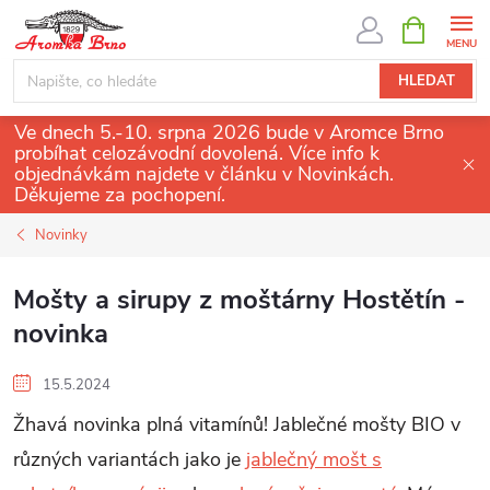
Přejít
NÁKUPNÍ
KOŠÍK
na
obsah
HLEDAT
Ve dnech 5.-10. srpna 2026 bude v Aromce Brno
probíhat celozávodní dovolená. Více info k
objednávkám najdete v článku v Novinkách.
Děkujeme za pochopení.
Novinky
Mošty a sirupy z moštárny Hostětín -
novinka
15.5.2024
Žhavá novinka plná vitamínů! Jablečné mošty BIO v
různých variantách jako je
jablečný mošt s