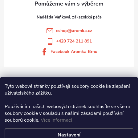
Naděžda Vaňková
eshop
@
aromka.cz
+420 724 211 891
Facebook Aromka Brno
Vše o nákupu
Tyto webové stránky používají soubory cookie ke zlepšení
uživatelského zážitku.
Aromka Brno s.r.o
Používáním našich webových stránek souhlasíte se všemi
soubory cookie v souladu s našimi zásadami používání
souborů cookie.
Více informací
Aromka Brno s.r.o.
Nastavení