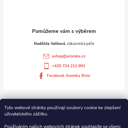
Naděžda Vaňková
eshop
@
aromka.cz
+420 724 211 891
Facebook Aromka Brno
Vše o nákupu
Tyto webové stránky používají soubory cookie ke zlepšení
uživatelského zážitku.
Aromka Brno s.r.o
Používáním našich webových stránek souhlasíte se všemi