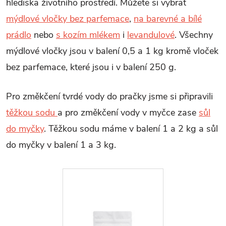
hlediska životního prostředí. Můžete si vybrat
mýdlové vločky bez parfemace
,
na barevné a bílé
prádlo
nebo
s kozím mlékem
i
levandulové
. Všechny
mýdlové vločky jsou v balení 0,5 a 1 kg kromě vloček
bez parfemace, které jsou i v balení 250 g.
Pro změkčení tvrdé vody do pračky jsme si připravili
těžkou sodu
a pro změkčení vody v myčce zase
sůl
do myčky
. Těžkou sodu máme v balení 1 a 2 kg a sůl
do myčky v balení 1 a 3 kg.