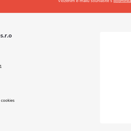
Vložením e-mailu souhlasíte s
podmínka
s.r.o
1
 cookies