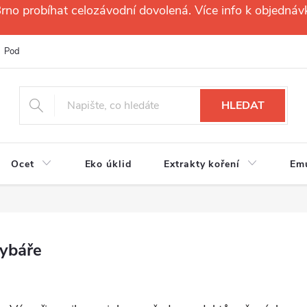
no probíhat celozávodní dovolená. Více info k objednáv
Podmínky ochrany osobních údajů
Reklamační řád
Velkoobchod
HLEDAT
Ocet
Eko úklid
Extrakty koření
Em
rybáře