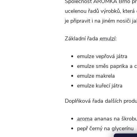
Společnost AROMKA Brno pro 
ucelenou řadů výrobků, která 
je připravit i na jiném nosiči 
Základní řada
emulzí
:
emulze vepřová játra
emulze směs paprika a ch
emulze makrela
emulze kuřecí játra
Doplňková řada dalších produ
aroma
ananas na škrob
pepř černý na glycerínu