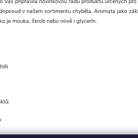
Vás připravila novinkovou řadu produktů určených pro 
doposud v našem sortimentu chyběla. Aromata jako základ
jako je mouka, škrob nebo nově i glycerín.
illi
ktů:
u