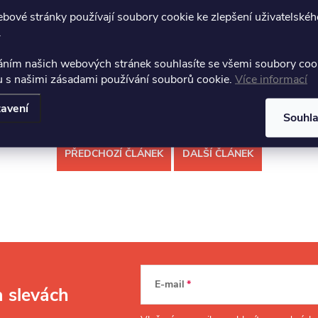
a škrobu
bové stránky používají soubory cookie ke zlepšení uživatelskéh
.
ací o těchto aromatech se na nás neváhejte obrátit.
áním našich webových stránek souhlasíte se všemi soubory coo
u s našimi zásadami používání souborů cookie.
Více informací
avení
Souhl
PŘEDCHOZÍ ČLÁNEK
DALŠÍ ČLÁNEK
E-mail
a slevách