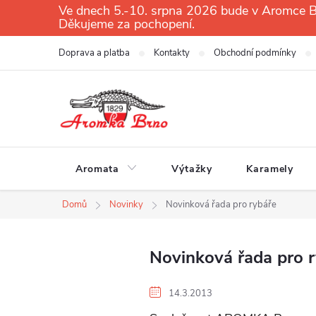
Přejít
Ve dnech 5.-10. srpna 2026 bude v Aromce Br
Děkujeme za pochopení.
na
obsah
Doprava a platba
Kontakty
Obchodní podmínky
Aromata
Výtažky
Karamely
Domů
Novinky
Novinková řada pro rybáře
Novinková řada pro 
14.3.2013