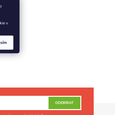
o
kie v
asím
ODEBÍRAT