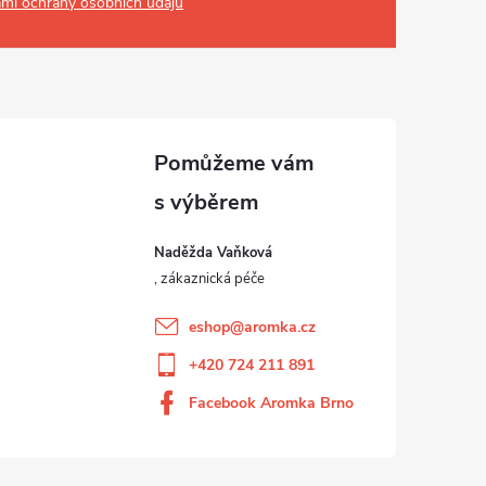
mi ochrany osobních údajů
Naděžda Vaňková
eshop
@
aromka.cz
+420 724 211 891
Facebook Aromka Brno