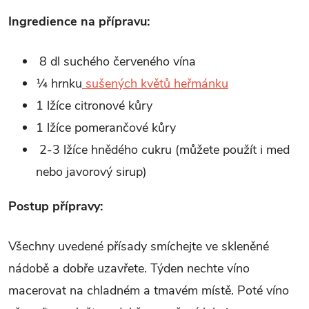
Ingredience na přípravu:
8 dl suchého červeného vína
¼ hrnku
sušených květů heřmánku
1 lžíce citronové kůry
1 lžíce pomerančové kůry
2-3 lžíce hnědého cukru (můžete použít i med
nebo javorový sirup)
Postup přípravy:
Všechny uvedené přísady smíchejte ve skleněné
nádobě a dobře uzavřete. Týden nechte
víno
macerovat na chladném a tmavém místě. Poté víno