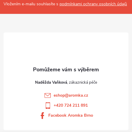
t
Vložením e-mailu souhlasíte s
podmínkami ochrany osobních údajů
í
Naděžda Vaňková
eshop
@
aromka.cz
+420 724 211 891
Facebook Aromka Brno