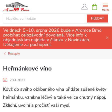
Přejít
NÁKUPNÍ
KOŠÍK
na
obsah
HLEDAT
Ve dnech 5.-10. srpna 2026 bude v Aromce Brno
probíhat celozávodní dovolená. Více info k
objednávkám najdete v článku v Novinkách.
Děkujeme za pochopení.
Recepty
Heřmánkové víno
28.4.2022
Když do svého oblíbeného vína přidáte sušené květy
heřmánku, vznikne léčivý a také velice chutný nápoj.
Zklidní, uvolní a pročistí vaši mysl.