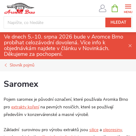
Přejít
NÁKUPNÍ
KOŠÍK
na
obsah
HLEDAT
Ve dnech 5.-10. srpna 2026 bude v Aromce Brno
probíhat celozávodní dovolená. Více info k
objednávkám najdete v článku v Novinkách.
Děkujeme za pochopení.
Slovník pojmů
Saromex
Pojem saromex je původní označení, které používala Aromka Brno
pro
extrakty koření
na pevných nosičích, které se používají
především v konzervárenské a masné výrobě.
Základní surovinou pro výrobu extraktů jsou
silice
a
oleoresiny
,