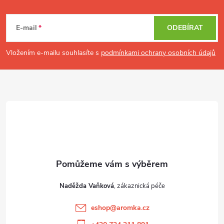
á
p
E-mail
ODEBÍRAT
a
t
Vložením e-mailu souhlasíte s
podmínkami ochrany osobních údajů
í
Naděžda Vaňková
eshop
@
aromka.cz