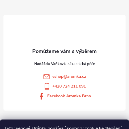
Naděžda Vaňková
eshop
@
aromka.cz
+420 724 211 891
Facebook Aromka Brno
Vše o nákupu
Tyto webové stránky používají soubory cookie ke zlepšení