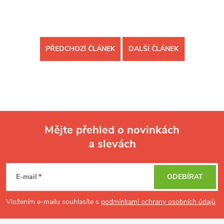
PŘEDCHOZÍ ČLÁNEK
DALŠÍ ČLÁNEK
Mějte přehled o novinkách
a slevách
Z
á
p
E-mail
ODEBÍRAT
a
t
Vložením e-mailu souhlasíte s
podmínkami ochrany osobních údajů
í