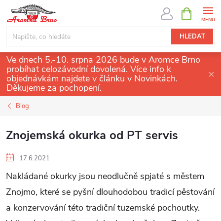
Přejít
NÁKUPNÍ
KOŠÍK
na
obsah
HLEDAT
Ve dnech 5.-10. srpna 2026 bude v Aromce Brno
probíhat celozávodní dovolená. Více info k
objednávkám najdete v článku v Novinkách.
Děkujeme za pochopení.
Blog
Znojemská okurka od PT servis
17.6.2021
Nakládané okurky jsou neodlučně spjaté s městem
Znojmo, které se pyšní dlouhodobou tradicí pěstování
a konzervování této tradiční tuzemské pochoutky.