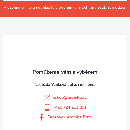
a
t
Vložením e-mailu souhlasíte s
podmínkami ochrany osobních údajů
í
Naděžda Vaňková
eshop
@
aromka.cz
+420 724 211 891
Facebook Aromka Brno