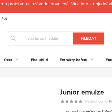
no probíhat celozávodní dovolená. Více info k objednáv
Podmínky ochrany osobních údajů
Reklamační řád
Velkoobchod
HLEDAT
Ocet
Eko úklid
Extrakty koření
Em
Junior emulze
Neohodnoceno
P
Junior
emulze
je určena ke kořeně