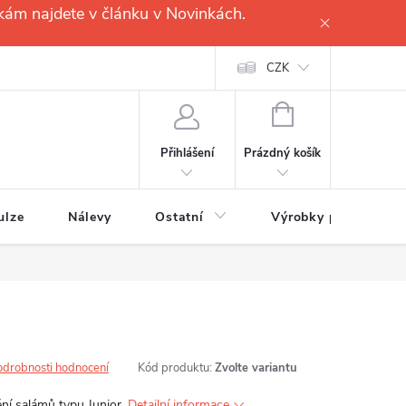
kám najdete v článku v Novinkách.
CZK
NÁKUPNÍ
KOŠÍK
Prázdný košík
Přihlášení
ulze
Nálevy
Ostatní
Výrobky pro
odrobnosti hodnocení
Kód produktu:
Zvolte variantu
ní salámů typu Junior.
Detailní informace