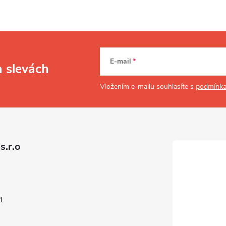
E-mail
a slevách
Vložením e-mailu souhlasíte s
podmínka
s.r.o
1