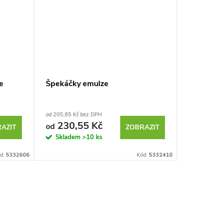
e
Špekáčky emulze
Vysočin
od 205,85 Kč bez DPH
od 213,90 
230,55 Kč
239
od
od
AZIT
ZOBRAZIT
Skladem
>10 ks
Sklad
d:
5332606
Kód:
5332410