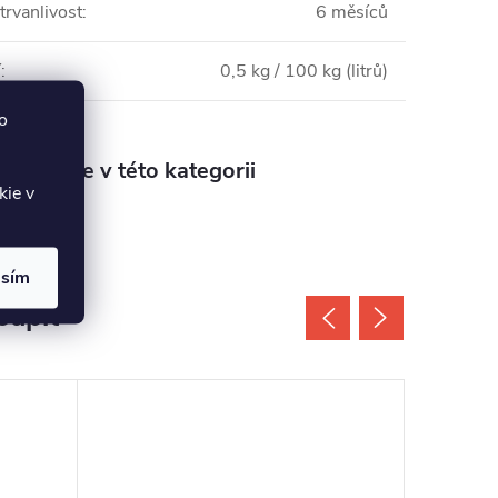
trvanlivost
:
6 měsíců
í
:
0,5 kg / 100 kg (litrů)
o
aleznete v této kategorii
kie v
asím
oupit