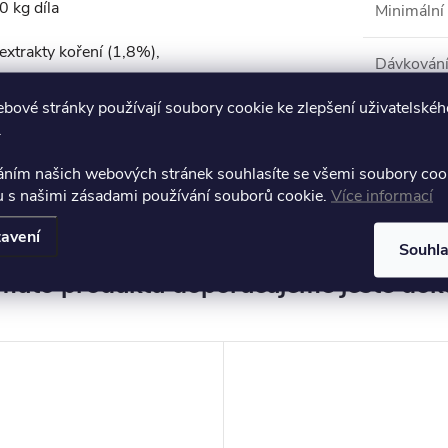
 kg díla
Minimální 
extrakty koření (1,8%),
Dávkován
bové stránky používají soubory cookie ke zlepšení uživatelskéh
.
Produkt n
áním našich webových stránek souhlasíte se všemi soubory coo
u s našimi zásadami používání souborů cookie.
Více informací
Emulze
avení
Souhl
muto produktu doporučujeme ještě dok