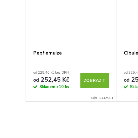
Pepř emulze
Cibul
od 225,40 Kč bez DPH
od 225,4
252,45 Kč
25
od
od
BRAZIT
ZOBRAZIT
Skladem
>10 ks
Skl
Kód:
5332428
Kód:
5332561