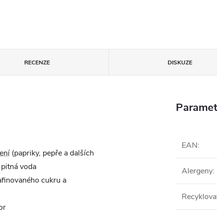
RECENZE
DISKUZE
Paramet
EAN
:
ení
(papriky, pepře a dalších
 pitná voda
Alergeny
:
rafinovaného cukru a
Recyklova
or