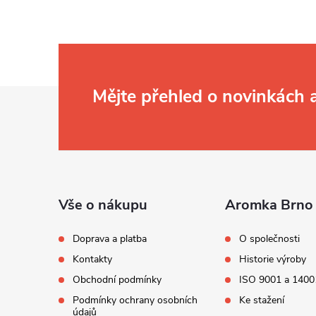
Z
Mějte přehled o novinkách
á
p
a
t
í
Vše o nákupu
Aromka Brno 
Doprava a platba
O společnosti
Kontakty
Historie výroby
Obchodní podmínky
ISO 9001 a 1400
Podmínky ochrany osobních
Ke stažení
údajů