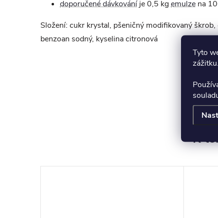
doporučené dávkování
je 0,5 kg
emulze
na 100
Složení: cukr krystal, pšeničný modifikovaný škrob, 
benzoan sodný, kyselina citronová
Tyto we
zážitku
Použív
soulad
Nast
K to