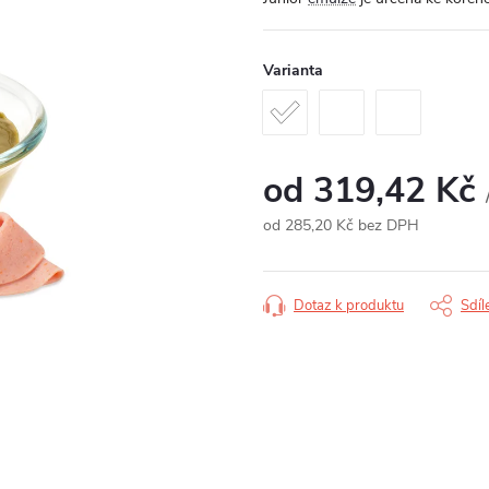
Varianta
od
319,42 Kč
od
285,20 Kč
bez DPH
Měrná
cena:
Dotaz k produktu
Sdíl