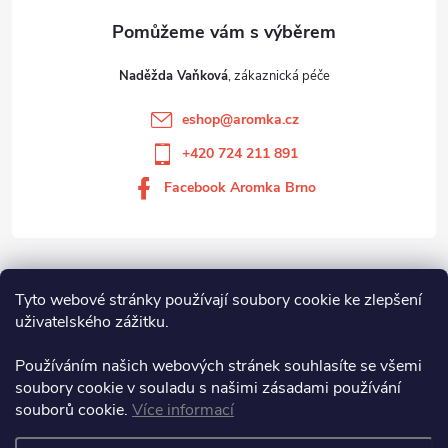
Naděžda Vaňková
eshop
@
aromka.cz
+420 724 211 891
Facebook Aromka Brno
Vše o nákupu
Tyto webové stránky používají soubory cookie ke zlepšení
uživatelského zážitku.
Aromka Brno s.r.o
Používáním našich webových stránek souhlasíte se všemi
soubory cookie v souladu s našimi zásadami používání
souborů cookie.
Více informací
Aromka Brno s.r.o.