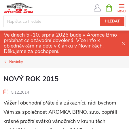
Přejít
NÁKUPNÍ
KOŠÍK
na
obsah
HLEDAT
Ve dnech 5.-10. srpna 2026 bude v Aromce Brno
probíhat celozávodní dovolená. Více info k
objednávkám najdete v článku v Novinkách.
Děkujeme za pochopení.
Novinky
NOVÝ ROK 2015
5.12.2014
Vážení obchodní přátelé a zákazníci, rádi bychom
Vám za společnost AROMKA BRNO, s.r.o. popřáli
krásné prožití svátků vánočních v kruhu těch