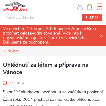
Přejít
NÁKUPNÍ
KOŠÍK
na
obsah
HLEDAT
Ve dnech 5.-10. srpna 2026 bude v Aromce Brno
probíhat celozávodní dovolená. Více info k
objednávkám najdete v článku v Novinkách.
Děkujeme za pochopení.
Novinky
Ohlédnutí za létem a příprava na
Vánoce
22.9.2014
S končící okurkovou sezónou a se začátkem poslední
části roku 2014 přichází čas na krátké ohlédnutí za