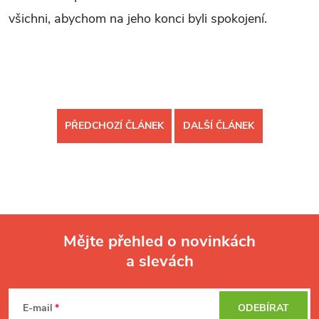
všichni, abychom na jeho konci byli spokojení.
PŘEDCHOZÍ ČLÁNEK
DALŠÍ ČLÁNEK
Mějte přehled o novinkách
a slevách
Z
á
p
E-mail
ODEBÍRAT