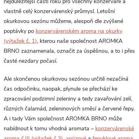
nejdůležitější částí roku pro všechny konzerváře a
vlastně celý konzervárenský průmysl. Letošní
okurkovou sezónu můžeme, alespoň dle zvýšené
poptávky po
konzervárenském aroma na okurky
(výtažek č. 1)
, kterou naše společnost AROMKA
BRNO zaznamenala, označit za úspěšnou, a to i přes
časté nezdary počasí.
Ale skončenou okurkovou sezónou určitě nezačíná
čas odpočinku, naopak, plynule se přechází ke
zpracování podzimní zeleniny a tedy zavařování zelí,
různých čalamád, zeleninových směsí a červené řepy.
A i tady Vám společnost AROMKA BRNO může
nabídnout k tomu vhodná aromata –
konzervárenské
aroma č.III (výtažek č.3)
,
anýzové
a
fenyklové aroma
.