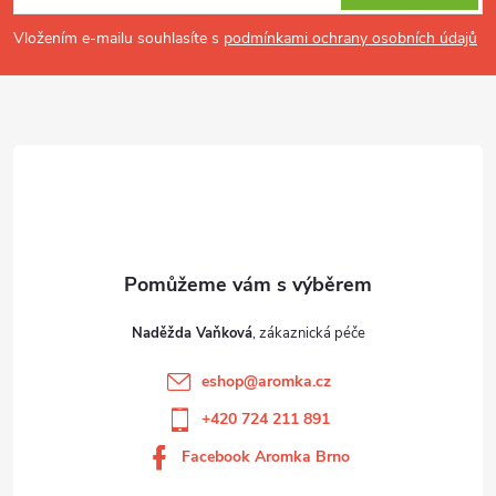
a
t
Vložením e-mailu souhlasíte s
podmínkami ochrany osobních údajů
í
Naděžda Vaňková
eshop
@
aromka.cz
+420 724 211 891
Facebook Aromka Brno