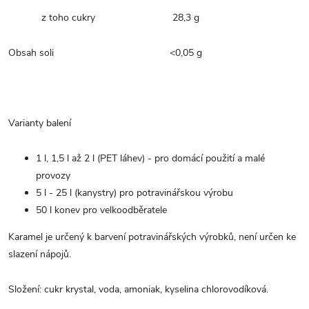
z toho cukry 28,3 g
Obsah soli <0,05 g
Varianty balení
1 l, 1,5 l až 2 l (PET láhev) - pro domácí použití a malé
provozy
5 l - 25 l (kanystry) pro potravinářskou výrobu
50 l konev pro velkoodběratele
Karamel je určený k barvení potravinářských výrobků, není určen ke
slazení nápojů.
Složení: cukr krystal, voda, amoniak, kyselina chlorovodíková.