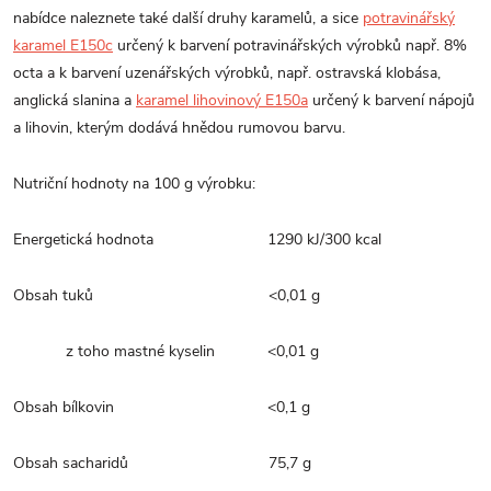
nabídce naleznete také další druhy karamelů, a sice
potravinářský
karamel E150c
určený k barvení potravinářských výrobků např. 8%
octa a k barvení uzenářských výrobků, např. ostravská klobása,
anglická slanina a
karamel lihovinový E150a
určený k barvení nápojů
a lihovin, kterým dodává hnědou rumovou barvu.
Nutriční hodnoty na 100 g výrobku:
Energetická hodnota 1290 kJ/300 kcal
Obsah tuků <0,01 g
z toho mastné kyselin <0,01 g
Obsah bílkovin <0,1 g
Obsah sacharidů 75,7 g