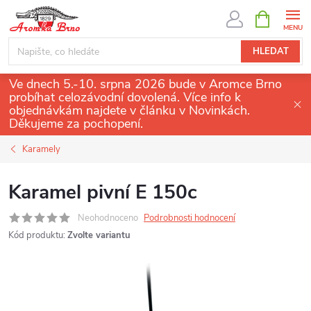
Přejít
NÁKUPNÍ
KOŠÍK
na
obsah
HLEDAT
Ve dnech 5.-10. srpna 2026 bude v Aromce Brno
probíhat celozávodní dovolená. Více info k
objednávkám najdete v článku v Novinkách.
Děkujeme za pochopení.
Karamely
Karamel pivní E 150c
Neohodnoceno
Podrobnosti hodnocení
Kód produktu:
Zvolte variantu