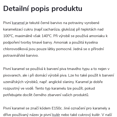
Detailní popis produktu
Pivní
karamel
je tekuté černé barvivo na potraviny vyrobené
karamelizací cukru (např.sacharóza, glukóza) při teplotách nad
100°C, maximálně však 140°C. Při výrobě se používá amoniaku k
podpoření tvorby tmavé barvy. Amoniak a použitá kyselina
chlorovodíková jsou pouze látky pomocné. Jedná se o přírodní
potravinářské barvivo.
Pivní karamel se používá k barvení piva tmavého typu a to nejen v
pivovarech, ale i při domácí výrobě piva. Lze ho také použít k barvení
uzenářských výrobků, např. anglické slaniny. Karamel je dobře
rozpustný ve vodě. Tento typ karamelu lze použít, pokud
potřebujete docílit černého zbarvení vašich produktů.
Pivní karamel se značí kódem E150c. Jiné označení pro karamely a
dříve používaný název je pivní
kulér
nebo také cukrový kulér. V naší