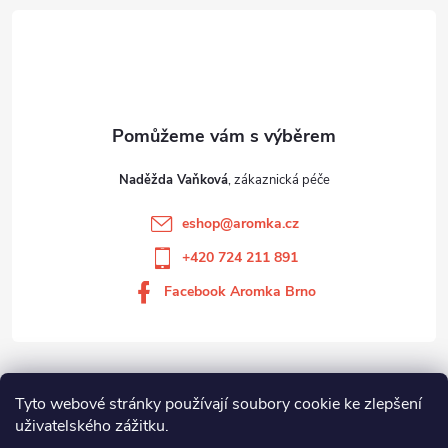
Naděžda Vaňková
eshop
@
aromka.cz
+420 724 211 891
Facebook Aromka Brno
Vše o nákupu
Tyto webové stránky používají soubory cookie ke zlepšení
uživatelského zážitku.
Aromka Brno s.r.o